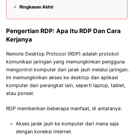
Ringkasan Akhir
Pengertian RDP: Apa Itu RDP Dan Cara
Kerjanya
Remote Desktop Protocol (RDP) adalah protokol
komunikasi jaringan yang memungkinkan pengguna
mengontrol komputer dari jarak jauh melalui jaringan.
Ini memungkinkan akses ke desktop dan aplikasi
komputer dari perangkat lain, seperti laptop, tablet,
atau ponsel.
RDP memberikan beberapa manfaat, di antaranya:
Akses jarak jauh ke komputer dari mana saja
dengan koneksi internet.