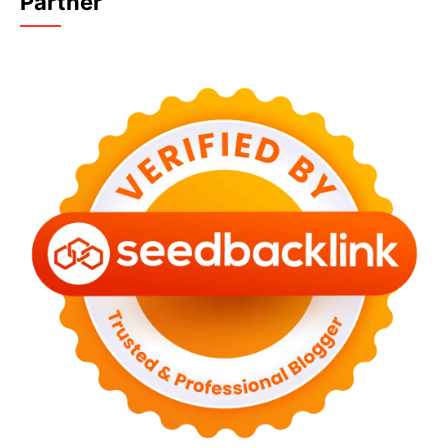
Partner