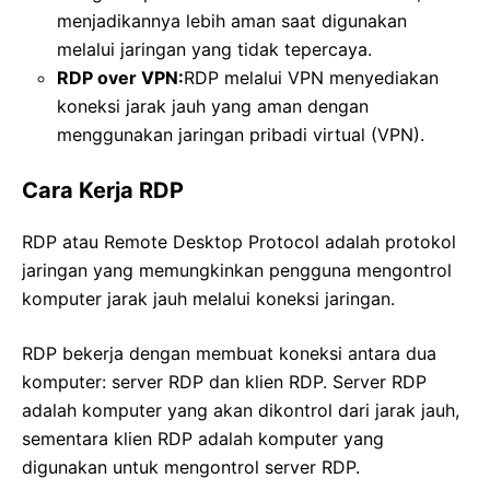
menjadikannya lebih aman saat digunakan
melalui jaringan yang tidak tepercaya.
RDP over VPN:
RDP melalui VPN menyediakan
koneksi jarak jauh yang aman dengan
menggunakan jaringan pribadi virtual (VPN).
Cara Kerja RDP
RDP atau Remote Desktop Protocol adalah protokol
jaringan yang memungkinkan pengguna mengontrol
komputer jarak jauh melalui koneksi jaringan.
RDP bekerja dengan membuat koneksi antara dua
komputer: server RDP dan klien RDP. Server RDP
adalah komputer yang akan dikontrol dari jarak jauh,
sementara klien RDP adalah komputer yang
digunakan untuk mengontrol server RDP.