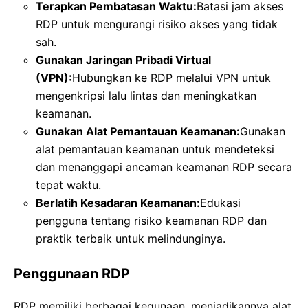
Terapkan Pembatasan Waktu:
Batasi jam akses
RDP untuk mengurangi risiko akses yang tidak
sah.
Gunakan Jaringan Pribadi Virtual
(VPN):
Hubungkan ke RDP melalui VPN untuk
mengenkripsi lalu lintas dan meningkatkan
keamanan.
Gunakan Alat Pemantauan Keamanan:
Gunakan
alat pemantauan keamanan untuk mendeteksi
dan menanggapi ancaman keamanan RDP secara
tepat waktu.
Berlatih Kesadaran Keamanan:
Edukasi
pengguna tentang risiko keamanan RDP dan
praktik terbaik untuk melindunginya.
Penggunaan RDP
RDP memiliki berbagai kegunaan, menjadikannya alat