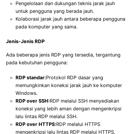
Pengelolaan dan dukungan teknis jarak jauh
untuk pengguna yang berada jauh.
Kolaborasi jarak jauh antara beberapa pengguna
pada komputer yang sama.
Jenis-Jenis RDP
Ada beberapa jenis RDP yang tersedia, tergantung
pada kebutuhan pengguna:
RDP standar:
Protokol RDP dasar yang
memungkinkan koneksi jarak jauh ke komputer
Windows.
RDP over SSH:
RDP melalui SSH menyediakan
koneksi yang lebih aman dengan mengenkripsi
lalu lintas RDP melalui SSH.
RDP over HTTPS:
RDP melalui HTTPS
mengenkripsi lalu lintas RDP melalui HTTPS,