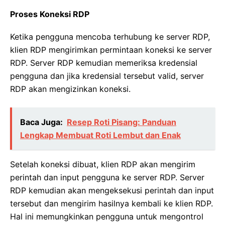
Proses Koneksi RDP
Ketika pengguna mencoba terhubung ke server RDP,
klien RDP mengirimkan permintaan koneksi ke server
RDP. Server RDP kemudian memeriksa kredensial
pengguna dan jika kredensial tersebut valid, server
RDP akan mengizinkan koneksi.
Baca Juga:
Resep Roti Pisang: Panduan
Lengkap Membuat Roti Lembut dan Enak
Setelah koneksi dibuat, klien RDP akan mengirim
perintah dan input pengguna ke server RDP. Server
RDP kemudian akan mengeksekusi perintah dan input
tersebut dan mengirim hasilnya kembali ke klien RDP.
Hal ini memungkinkan pengguna untuk mengontrol