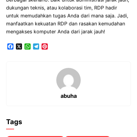
dukungan teknis, atau kolaborasi tim, RDP hadir
untuk memudahkan tugas Anda dari mana saja. Jadi,
manfaatkan kekuatan RDP dan rasakan kemudahan
mengakses komputer Anda dari jarak jauh!
F
X
W
T
P
a
h
e
i
c
a
l
n
e
t
e
t
b
s
g
e
o
A
r
r
o
p
a
e
k
p
m
s
t
abuha
Tags