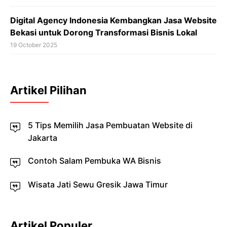
Digital Agency Indonesia Kembangkan Jasa Website
Bekasi untuk Dorong Transformasi Bisnis Lokal
19 October 2025
Artikel Pilihan
5 Tips Memilih Jasa Pembuatan Website di
Jakarta
Contoh Salam Pembuka WA Bisnis
Wisata Jati Sewu Gresik Jawa Timur
Artikel Populer