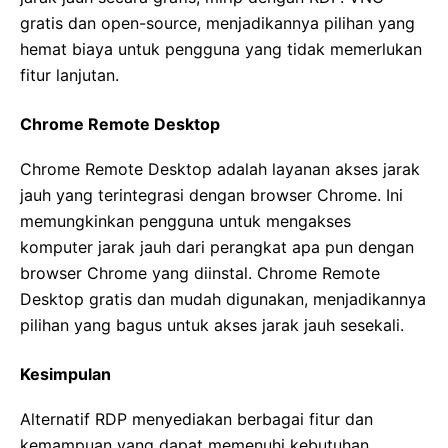
gratis dan open-source, menjadikannya pilihan yang
hemat biaya untuk pengguna yang tidak memerlukan
fitur lanjutan.
Chrome Remote Desktop
Chrome Remote Desktop adalah layanan akses jarak
jauh yang terintegrasi dengan browser Chrome. Ini
memungkinkan pengguna untuk mengakses
komputer jarak jauh dari perangkat apa pun dengan
browser Chrome yang diinstal. Chrome Remote
Desktop gratis dan mudah digunakan, menjadikannya
pilihan yang bagus untuk akses jarak jauh sesekali.
Kesimpulan
Alternatif RDP menyediakan berbagai fitur dan
kemampuan yang dapat memenuhi kebutuhan