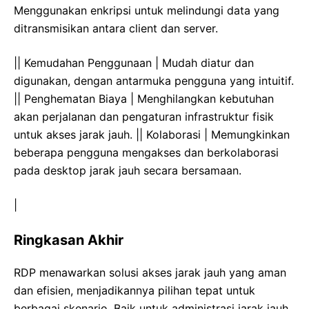
Menggunakan enkripsi untuk melindungi data yang
ditransmisikan antara client dan server.
|| Kemudahan Penggunaan | Mudah diatur dan
digunakan, dengan antarmuka pengguna yang intuitif.
|| Penghematan Biaya | Menghilangkan kebutuhan
akan perjalanan dan pengaturan infrastruktur fisik
untuk akses jarak jauh. || Kolaborasi | Memungkinkan
beberapa pengguna mengakses dan berkolaborasi
pada desktop jarak jauh secara bersamaan.
|
Ringkasan Akhir
RDP menawarkan solusi akses jarak jauh yang aman
dan efisien, menjadikannya pilihan tepat untuk
berbagai skenario. Baik untuk administrasi jarak jauh,