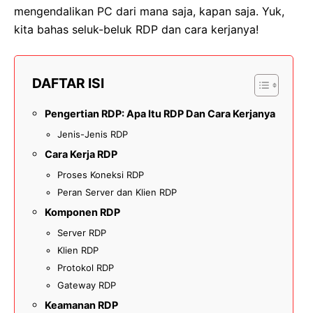
mengendalikan PC dari mana saja, kapan saja. Yuk,
kita bahas seluk-beluk RDP dan cara kerjanya!
DAFTAR ISI
Pengertian RDP: Apa Itu RDP Dan Cara Kerjanya
Jenis-Jenis RDP
Cara Kerja RDP
Proses Koneksi RDP
Peran Server dan Klien RDP
Komponen RDP
Server RDP
Klien RDP
Protokol RDP
Gateway RDP
Keamanan RDP