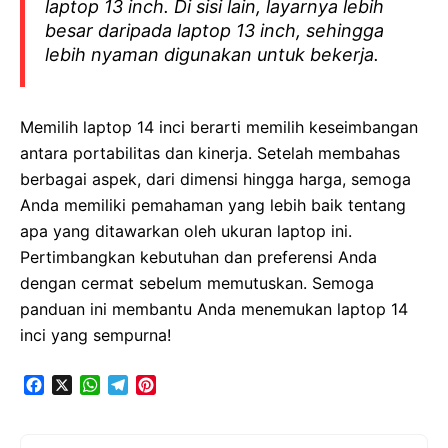
laptop 13 inch. Di sisi lain, layarnya lebih
besar daripada laptop 13 inch, sehingga
lebih nyaman digunakan untuk bekerja.
Memilih laptop 14 inci berarti memilih keseimbangan
antara portabilitas dan kinerja. Setelah membahas
berbagai aspek, dari dimensi hingga harga, semoga
Anda memiliki pemahaman yang lebih baik tentang
apa yang ditawarkan oleh ukuran laptop ini.
Pertimbangkan kebutuhan dan preferensi Anda
dengan cermat sebelum memutuskan. Semoga
panduan ini membantu Anda menemukan laptop 14
inci yang sempurna!
F
X
W
T
P
a
h
e
i
c
a
l
n
e
t
e
t