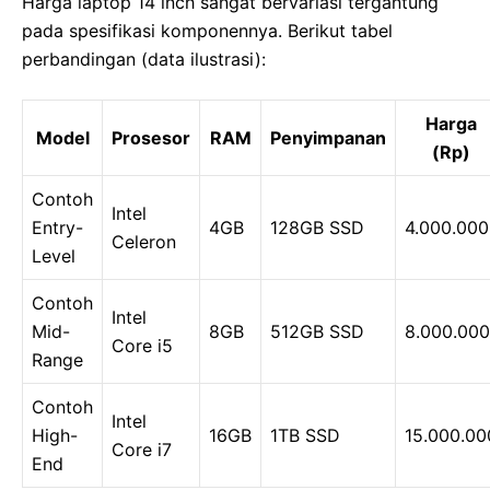
Harga laptop 14 inch sangat bervariasi tergantung
pada spesifikasi komponennya. Berikut tabel
perbandingan (data ilustrasi):
Harga
Model
Prosesor
RAM
Penyimpanan
(Rp)
Contoh
Intel
Entry-
4GB
128GB SSD
4.000.000
Celeron
Level
Contoh
Intel
Mid-
8GB
512GB SSD
8.000.000
Core i5
Range
Contoh
Intel
High-
16GB
1TB SSD
15.000.00
Core i7
End