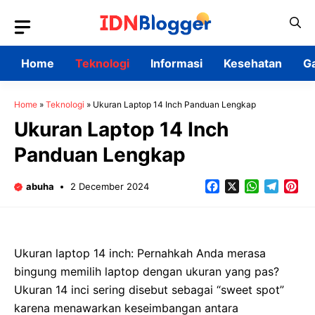
Skip
to
content
Home
Teknologi
Informasi
Kesehatan
G
Home
»
Teknologi
»
Ukuran Laptop 14 Inch Panduan Lengkap
Ukuran Laptop 14 Inch
Panduan Lengkap
Facebook
X
WhatsApp
Teleg
Pin
abuha
2 December 2024
Ukuran laptop 14 inch: Pernahkah Anda merasa
bingung memilih laptop dengan ukuran yang pas?
Ukuran 14 inci sering disebut sebagai “sweet spot”
karena menawarkan keseimbangan antara