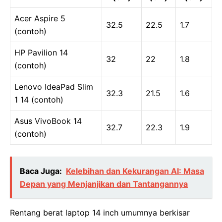
Acer Aspire 5
32.5
22.5
1.7
(contoh)
HP Pavilion 14
32
22
1.8
(contoh)
Lenovo IdeaPad Slim
32.3
21.5
1.6
1 14 (contoh)
Asus VivoBook 14
32.7
22.3
1.9
(contoh)
Baca Juga:
Kelebihan dan Kekurangan AI: Masa
Depan yang Menjanjikan dan Tantangannya
Rentang berat laptop 14 inch umumnya berkisar