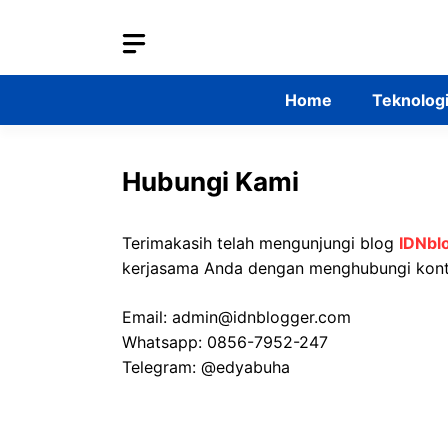
Skip
to
content
Home
Teknolog
Hubungi Kami
Terimakasih telah mengunjungi blog
IDNbl
kerjasama Anda dengan menghubungi konta
Email:
admin@idnblogger.com
Whatsapp: 0856-7952-247
Telegram: @edyabuha