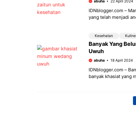
abuha
22 April 2024
IDNblogger.com – Man
yang telah menjadi an
kembali menjadi soro
Kesehatan
Kuline
Banyak Yang Belu
Uwuh
abuha
18 April 2024
IDNblogger.com – Ban
banyak khasiat yang m
rempah-rempah alami