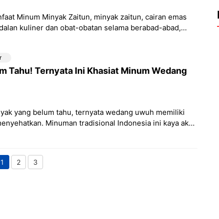
faat Minum Minyak Zaitun, minyak zaitun, cairan emas
dalan kuliner dan obat-obatan selama berabad-abad,
tan karena khasiat kesehatannya
r
m Tahu! Ternyata Ini Khasiat Minum Wedang
yak yang belum tahu, ternyata wedang uwuh memiliki
enyehatkan. Minuman tradisional Indonesia ini kaya akan
 yang dapat membantu
1
2
3
Page
Page
Page