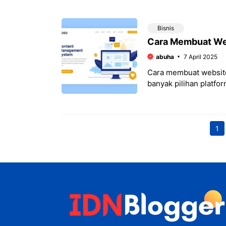
keberlangsungan bisn
Bisnis
Cara Membuat Web
abuha
7 April 2025
Cara membuat website
banyak pilihan platfo
dan efektif untuk bisn
1
P