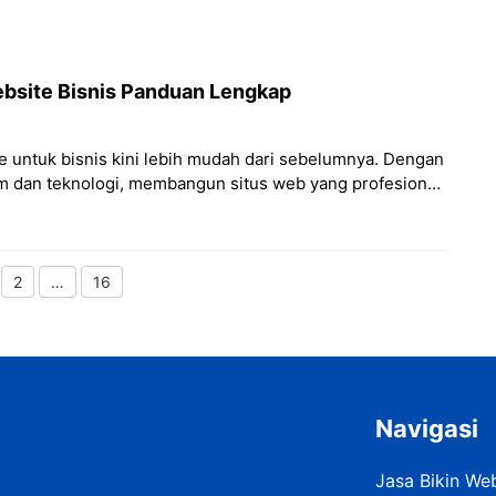
is. Dari membangun brand hingga
site Bisnis Panduan Lengkap
 untuk bisnis kini lebih mudah dari sebelumnya. Dengan
rm dan teknologi, membangun situs web yang profesional
is
2
…
16
age
Page
Page
Navigasi
Jasa Bikin We