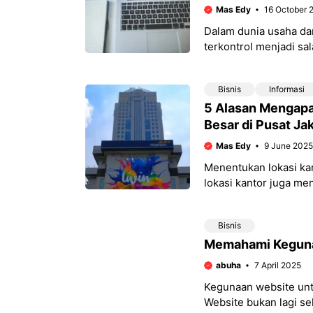
Mas Edy
16 October 
Dalam dunia usaha da
terkontrol menjadi sa
optimal. Rencana Ang
Bisnis
Informasi
5 Alasan Mengapa
Besar di Pusat Ja
Mas Edy
9 June 2025
Menentukan lokasi kan
lokasi kantor juga me
Salah satu lokasi ya
Bisnis
Memahami Keguna
abuha
7 April 2025
Kegunaan website untu
Website bukan lagi se