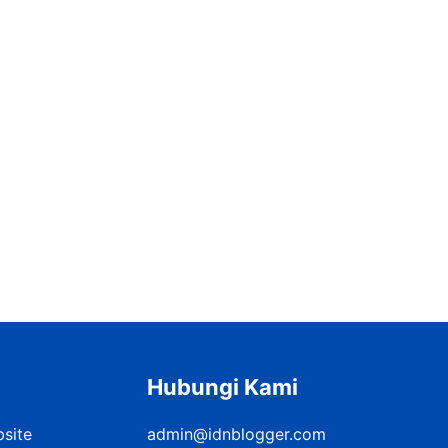
Hubungi Kami
bsite
admin@idnblogger.com