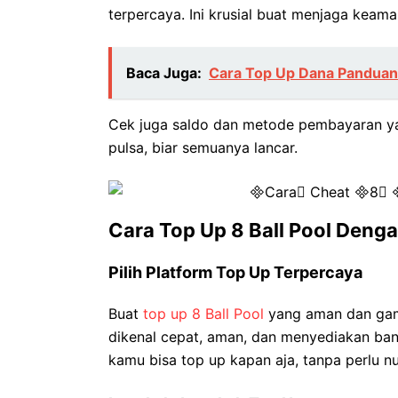
terpercaya. Ini krusial buat menjaga keam
Baca Juga:
Cara Top Up Dana Pandua
Cek juga saldo dan metode pembayaran yang
pulsa, biar semuanya lancar.
Cara Top Up 8 Ball Pool Deng
Pilih Platform Top Up Terpercaya
Buat
top up 8 Ball Pool
yang aman dan gamp
dikenal cepat, aman, dan menyediakan ba
kamu bisa top up kapan aja, tanpa perlu n