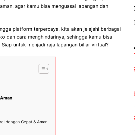
 aman, agar kamu bisa menguasai lapangan dan
ga platform terpercaya, kita akan jelajahi berbagai
iko dan cara menghindarinya, sehingga kamu bisa
iap untuk menjadi raja lapangan biliar virtual?
& Aman
 Pool dengan Cepat & Aman