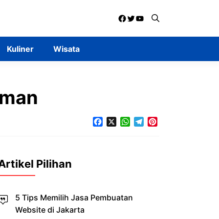
Facebook
Twitter
YouTube
Kuliner
Wisata
Aman
Facebook
X
WhatsApp
Telegram
Pinterest
Artikel Pilihan
5 Tips Memilih Jasa Pembuatan
Website di Jakarta