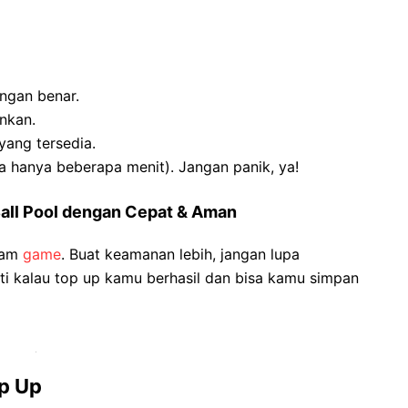
ngan benar.
inkan.
ang tersedia.
a hanya beberapa menit). Jangan panik, ya!
Ball Pool dengan Cepat & Aman
alam
game
. Buat keamanan lebih, jangan lupa
ukti kalau top up kamu berhasil dan bisa kamu simpan
p Up