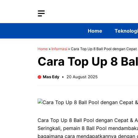
Skip
to
content
Home
Teknolog
Home
»
Informasi
»
Cara Top Up 8 Ball Pool dengan Cepat
Cara Top Up 8 Ba
Mas Edy
20 August 2025
Cara Top Up 8 Ball Pool dengan Cepat & Am
Seringkali, pemain 8 Ball Pool mendambaka
bagaimana cara mendapatkannya dengan ce