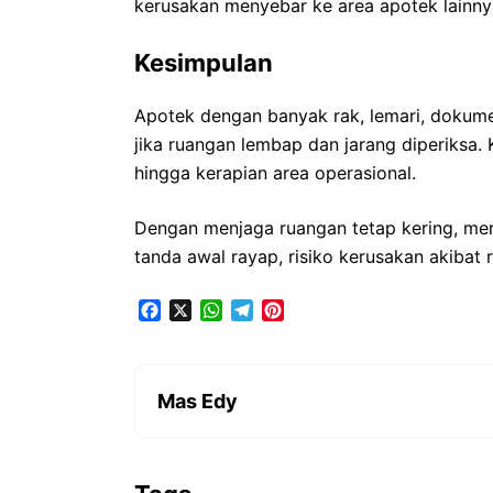
kerusakan menyebar ke area apotek lainny
Kesimpulan
Apotek dengan banyak rak, lemari, dokume
jika ruangan lembap dan jarang diperiksa.
hingga kerapian area operasional.
Dengan menjaga ruangan tetap kering, me
tanda awal rayap, risiko kerusakan akibat r
F
X
W
T
P
a
h
e
i
c
a
l
n
e
t
e
t
b
s
g
e
Mas Edy
o
A
r
r
o
p
a
e
k
p
m
s
t