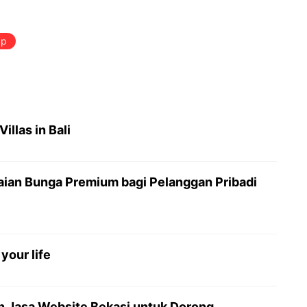
ap
illas in Bali
aian Bunga Premium bagi Pelanggan Pribadi
your life
n Jasa Website Bekasi untuk Dorong