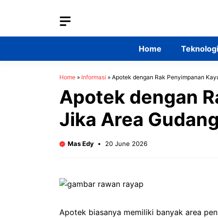
Skip
to
content
Home
Teknolog
Home
»
Informasi
»
Apotek dengan Rak Penyimpanan Kay
Apotek dengan R
Jika Area Gudan
Mas Edy
20 June 2026
Apotek biasanya memiliki banyak area pen