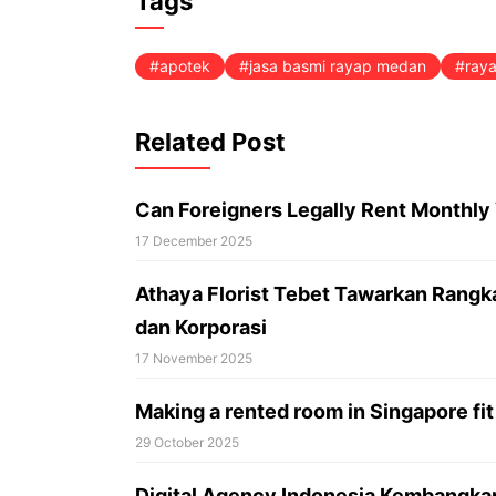
Tags
apotek
jasa basmi rayap medan
ray
Related Post
Can Foreigners Legally Rent Monthly V
17 December 2025
Athaya Florist Tebet Tawarkan Rangk
dan Korporasi
17 November 2025
Making a rented room in Singapore fit 
29 October 2025
Digital Agency Indonesia Kembangka