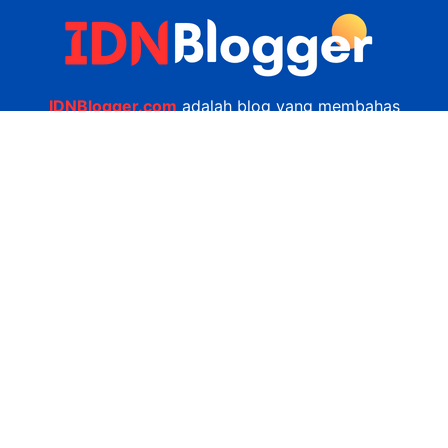
IDNBlogger.com
adalah blog yang membahas
berbagai informasi menarik yang ada di Indonesia
seputar wisata, kuliner, teknologi, gadget, bisnis,
kesehatan tips dan lain-lain.
Navigasi
Jasa Bikin Website
Kerjasama
Privacy Policy
Hubungi Kami
admin@idnblogger.com
0856 7952 247
Facebook
Twitter
YouTube
© 2026
IDNblogger.com
dibuat oleh
Ngulik.web.id