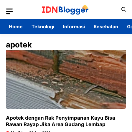
Skip
to
content
Home
Teknologi
Informasi
Kesehatan
G
apotek
Apotek dengan Rak Penyimpanan Kayu Bisa
Rawan Rayap Jika Area Gudang Lembap