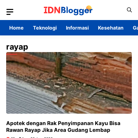
Skip
to
content
Home
Teknologi
Informasi
Kesehatan
G
rayap
Apotek dengan Rak Penyimpanan Kayu Bisa
Rawan Rayap Jika Area Gudang Lembap