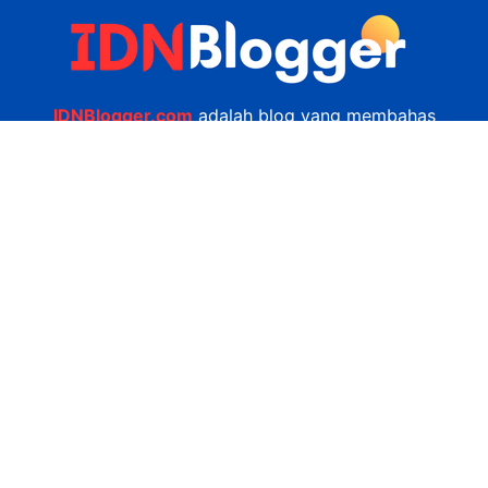
IDNBlogger.com
adalah blog yang membahas
berbagai informasi menarik yang ada di Indonesia
seputar wisata, kuliner, teknologi, gadget, bisnis,
kesehatan tips dan lain-lain.
Navigasi
Jasa Bikin Website
Kerjasama
Privacy Policy
Hubungi Kami
admin@idnblogger.com
0856 7952 247
Facebook
Twitter
YouTube
© 2026
IDNblogger.com
dibuat oleh
Ngulik.web.id