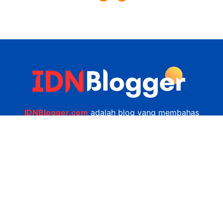
IDNBlogger.com
adalah blog yang membahas
berbagai informasi menarik yang ada di Indonesia
seputar wisata, kuliner, teknologi, gadget, bisnis,
kesehatan tips dan lain-lain.
Navigasi
Jasa Bikin Website
Kerjasama
Privacy Policy
Hubungi Kami