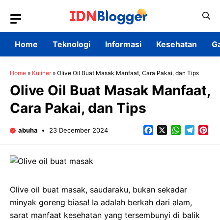
Skip
to
content
Home
Teknologi
Informasi
Kesehatan
G
Home
»
Kuliner
»
Olive Oil Buat Masak Manfaat, Cara Pakai, dan Tips
Olive Oil Buat Masak Manfaat,
Cara Pakai, dan Tips
Facebook
X
WhatsApp
Teleg
Pin
abuha
23 December 2024
Olive oil buat masak, saudaraku, bukan sekadar
minyak goreng biasa! Ia adalah berkah dari alam,
sarat manfaat kesehatan yang tersembunyi di balik