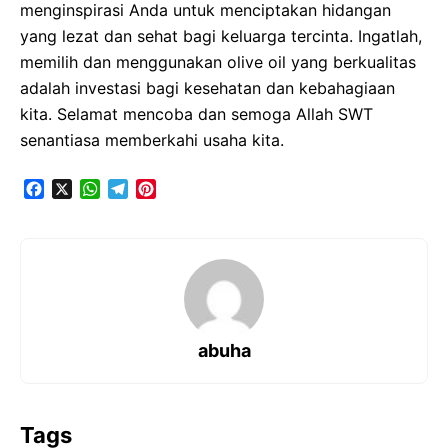
menginspirasi Anda untuk menciptakan hidangan
yang lezat dan sehat bagi keluarga tercinta. Ingatlah,
memilih dan menggunakan olive oil yang berkualitas
adalah investasi bagi kesehatan dan kebahagiaan
kita. Selamat mencoba dan semoga Allah SWT
senantiasa memberkahi usaha kita.
F
X
W
T
P
a
h
e
i
c
a
l
n
e
t
e
t
b
s
g
e
o
A
r
r
o
p
a
e
k
p
m
s
t
abuha
Tags