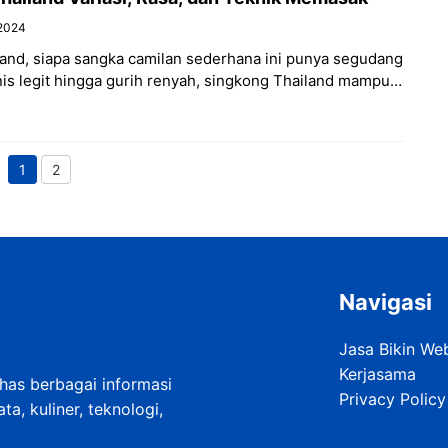
2024
and, siapa sangka camilan sederhana ini punya segudang
nis legit hingga gurih renyah, singkong Thailand mampu
yangkan tekstur
1
2
Page
Page
Navigasi
Jasa Bikin We
Kerjasama
as berbagai informasi
Privacy Policy
a, kuliner, teknologi,