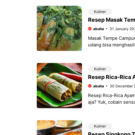
Kuliner
Resep Masak Tem
abuha
31 January 20
Masak Tempe Campur 
udang bisa menghasilk
yang paling rumit,
Kuliner
Resep Rica-Rica
abuha
30 December 
Resep Rica-Rica Ayam
aja? Yuk, cobain sens
ini nggak
Kuliner
Resep Singkong T