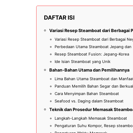
DAFTAR ISI
Variasi Resep Steamboat dari Berbagai 
Variasi Resep Steamboat dari Berbagai Ne
Perbedaan Utama Steamboat Jepang dan 
Resep Steamboat Fusion: Jepang-Korea
Ide Isian Steamboat yang Unik
Bahan-Bahan Utama dan Pemilihannya
Lima Bahan Utama Steamboat dan Manfaa
Panduan Memilih Bahan Segar dan Berkual
Cara Menyimpan Bahan Steamboat
Seafood vs. Daging dalam Steamboat
Teknik dan Prosedur Memasak Steambo
Langkah-Langkah Memasak Steamboat
Pengaturan Suhu Kompor, Resep steambo
Pengaturan Waktu Memasak