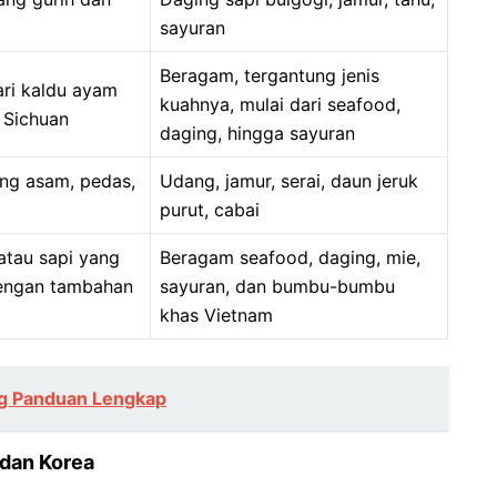
sayuran
Beragam, tergantung jenis
ari kaldu ayam
kuahnya, mulai dari seafood,
 Sichuan
daging, hingga sayuran
ng asam, pedas,
Udang, jamur, serai, daun jeruk
purut, cabai
atau sapi yang
Beragam seafood, daging, mie,
dengan tambahan
sayuran, dan bumbu-bumbu
khas Vietnam
g Panduan Lengkap
dan Korea