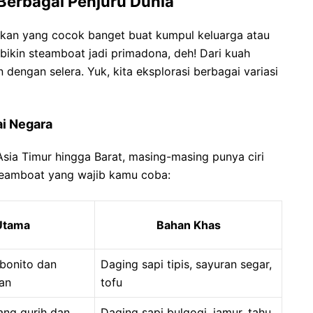
 Berbagai Penjuru Dunia
kan yang cocok banget buat kumpul keluarga atau
ikin steamboat jadi primadona, deh! Dari kuah
 dengan selera. Yuk, kita eksplorasi berbagai variasi
ai Negara
sia Timur hingga Barat, masing-masing punya ciri
 steamboat yang wajib kamu coba:
Utama
Bahan Khas
 bonito dan
Daging sapi tipis, sayuran segar,
an
tofu
ang gurih dan
Daging sapi bulgogi, jamur, tahu,