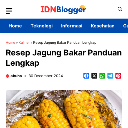
Skip
to
content
Home
Teknologi
Informasi
Kesehatan
G
Home
»
Kuliner
»
Resep Jagung Bakar Panduan Lengkap
Resep Jagung Bakar Panduan
Lengkap
Facebook
X
WhatsApp
Teleg
Pin
abuha
30 December 2024