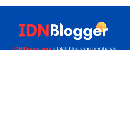
IDNBlogger.com
adalah blog yang membahas
berbagai informasi menarik yang ada di Indonesia
seputar wisata, kuliner, teknologi, gadget, bisnis,
kesehatan tips dan lain-lain.
Navigasi
Jasa Bikin Website
Kerjasama
Privacy Policy
Hubungi Kami
admin@idnblogger.com
0856 7952 247