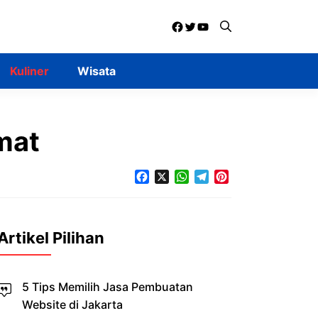
Facebook
Twitter
YouTube
Kuliner
Wisata
mat
Facebook
X
WhatsApp
Telegram
Pinterest
Artikel Pilihan
5 Tips Memilih Jasa Pembuatan
Website di Jakarta