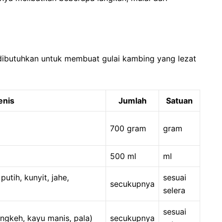
dibutuhkan untuk membuat gulai kambing yang lezat
enis
Jumlah
Satuan
700 gram
gram
500 ml
ml
tih, kunyit, jahe,
sesuai
secukupnya
selera
sesuai
engkeh, kayu manis, pala)
secukupnya