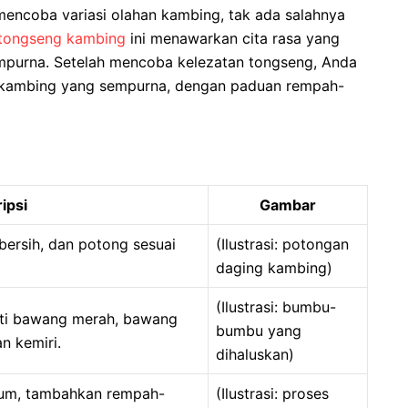
encoba variasi olahan kambing, tak ada salahnya
tongseng kambing
ini menawarkan cita rasa yang
purna. Setelah mencoba kelezatan tongseng, Anda
i kambing yang sempurna, dengan paduan rempah-
ipsi
Gambar
bersih, dan potong sesuai
(Ilustrasi: potongan
daging kambing)
(Ilustrasi: bumbu-
ti bawang merah, bawang
bumbu yang
an kemiri.
dihaluskan)
rum, tambahkan rempah-
(Ilustrasi: proses