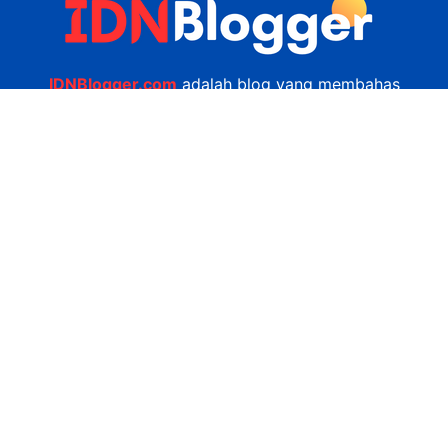
IDNBlogger.com
adalah blog yang membahas
berbagai informasi menarik yang ada di Indonesia
seputar wisata, kuliner, teknologi, gadget, bisnis,
kesehatan tips dan lain-lain.
Navigasi
Jasa Bikin Website
Kerjasama
Privacy Policy
Hubungi Kami
admin@idnblogger.com
0856 7952 247
Facebook
Twitter
YouTube
© 2026
IDNblogger.com
dibuat oleh
Ngulik.web.id