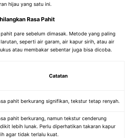
n hijau yang satu ini.
ilangkan Rasa Pahit
 pahit pare sebelum dimasak. Metode yang paling
tan, seperti air garam, air kapur sirih, atau air
ngukus atau membakar sebentar juga bisa dicoba.
Catatan
sa pahit berkurang signifikan, tekstur tetap renyah.
sa pahit berkurang, namun tekstur cenderung
dikit lebih lunak. Perlu diperhatikan takaran kapur
rih agar tidak terlalu kuat.