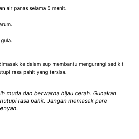
an air panas selama 5 menit.
arum.
gula.
dimasak ke dalam sup membantu mengurangi sedikit
tupi rasa pahit yang tersisa.
sih muda dan berwarna hijau cerah. Gunakan
utupi rasa pahit. Jangan memasak pare
renyah.