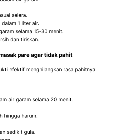
suai selera.
alam 1 liter air.
garam selama 15-30 menit.
sih dan tiriskan.
masak pare agar tidak pahit
kti efektif menghilangkan rasa pahitnya:
lam air garam selama 20 menit.
h hingga harum.
n sedikit gula.
esap.