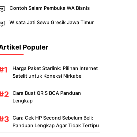
Contoh Salam Pembuka WA Bisnis
Wisata Jati Sewu Gresik Jawa Timur
Artikel Populer
Harga Paket Starlink: Pilihan Internet
Satelit untuk Koneksi Nirkabel
Cara Buat QRIS BCA Panduan
Lengkap
Cara Cek HP Second Sebelum Beli:
Panduan Lengkap Agar Tidak Tertipu