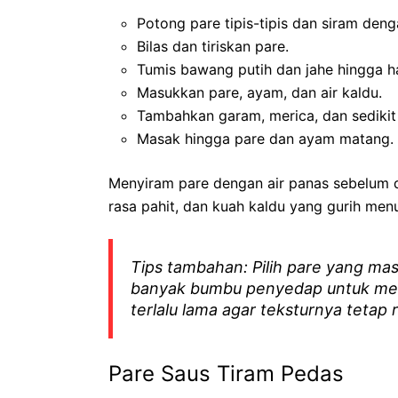
Potong pare tipis-tipis dan siram deng
Bilas dan tiriskan pare.
Tumis bawang putih dan jahe hingga h
Masukkan pare, ayam, dan air kaldu.
Tambahkan garam, merica, dan sedikit 
Masak hingga pare dan ayam matang.
Menyiram pare dengan air panas sebelum 
rasa pahit, dan kuah kaldu yang gurih menu
Tips tambahan: Pilih pare yang ma
banyak bumbu penyedap untuk men
terlalu lama agar teksturnya tetap 
Pare Saus Tiram Pedas