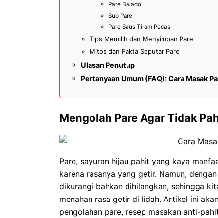
Pare Balado
Sup Pare
Pare Saus Tiram Pedas
Tips Memilih dan Menyimpan Pare
Mitos dan Fakta Seputar Pare
Ulasan Penutup
Pertanyaan Umum (FAQ): Cara Masak Par
Mengolah Pare Agar Tidak Pa
Pare, sayuran hijau pahit yang kaya manfa
karena rasanya yang getir. Namun, dengan 
dikurangi bahkan dihilangkan, sehingga kit
menahan rasa getir di lidah. Artikel ini 
pengolahan pare, resep masakan anti-pahit