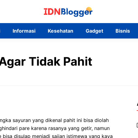
i
Informasi
Kesehatan
Gadget
Bisnis
Agar Tidak Pahit
ngka sayuran yang dikenal pahit ini bisa diolah
hindari pare karena rasanya yang getir, namun
 bisa disulap menjadi sajian istimewa yang kaya