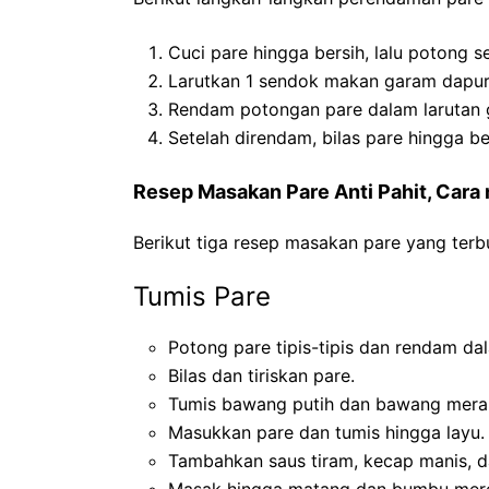
Cuci pare hingga bersih, lalu potong se
Larutkan 1 sendok makan garam dapur d
Rendam potongan pare dalam larutan 
Setelah direndam, bilas pare hingga ber
Resep Masakan Pare Anti Pahit, Cara 
Berikut tiga resep masakan pare yang terbu
Tumis Pare
Potong pare tipis-tipis dan rendam da
Bilas dan tiriskan pare.
Tumis bawang putih dan bawang mera
Masukkan pare dan tumis hingga layu.
Tambahkan saus tiram, kecap manis, da
Masak hingga matang dan bumbu mer