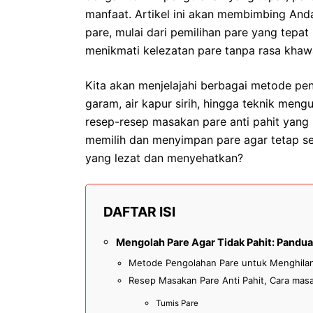
manfaat. Artikel ini akan membimbing And
pare, mulai dari pemilihan pare yang tepat
menikmati kelezatan pare tanpa rasa khaw
Kita akan menjelajahi berbagai metode pe
garam, air kapur sirih, hingga teknik meng
resep-resep masakan pare anti pahit yang
memilih dan menyimpan pare agar tetap seg
yang lezat dan menyehatkan?
DAFTAR ISI
Mengolah Pare Agar Tidak Pahit: Pandu
Metode Pengolahan Pare untuk Menghilan
Resep Masakan Pare Anti Pahit, Cara masak
Tumis Pare