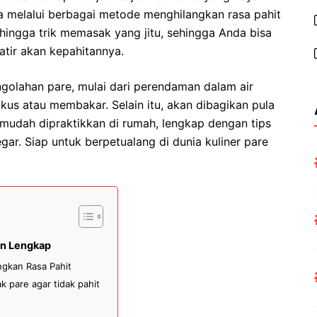
a melalui berbagai metode menghilangkan rasa pahit
 hingga trik memasak yang jitu, sehingga Anda bisa
atir akan kepahitannya.
ngolahan pare, mulai dari perendaman dalam air
ukus atau membakar. Selain itu, akan dibagikan pula
 mudah dipraktikkan di rumah, lengkap dengan tips
ar. Siap untuk berpetualang di dunia kuliner pare
an Lengkap
gkan Rasa Pahit
 pare agar tidak pahit