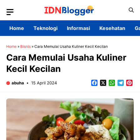
Skip
to
content
Home
Teknologi
Informasi
Kesehatan
G
Home
»
Bisnis
»
Cara Memulai Usaha Kuliner Kecil Kecilan
Cara Memulai Usaha Kuliner
Kecil Kecilan
Facebook
X
WhatsApp
Teleg
Pin
abuha
15 April 2024