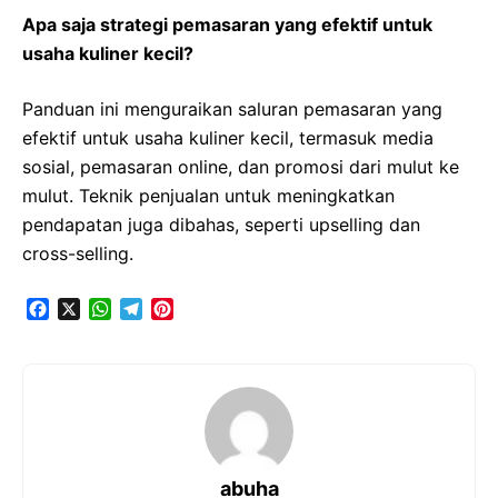
Apa saja strategi pemasaran yang efektif untuk
usaha kuliner kecil?
Panduan ini menguraikan saluran pemasaran yang
efektif untuk usaha kuliner kecil, termasuk media
sosial, pemasaran online, dan promosi dari mulut ke
mulut. Teknik penjualan untuk meningkatkan
pendapatan juga dibahas, seperti upselling dan
cross-selling.
F
X
W
T
P
a
h
e
i
c
a
l
n
e
t
e
t
b
s
g
e
o
A
r
r
o
p
a
e
k
p
m
s
t
abuha