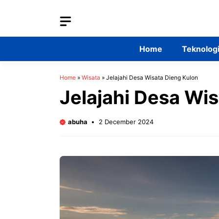
Skip
to
content
Home
Teknolog
Home
»
Wisata
»
Jelajahi Desa Wisata Dieng Kulon
Jelajahi Desa Wi
abuha
2 December 2024