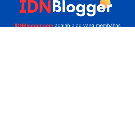
IDNBlogger.com
adalah blog yang membahas
berbagai informasi menarik yang ada di Indonesia
seputar wisata, kuliner, teknologi, gadget, bisnis,
kesehatan tips dan lain-lain.
Navigasi
Jasa Bikin Website
Kerjasama
Privacy Policy
Hubungi Kami
admin@idnblogger.com
0856 7952 247
Facebook
Twitter
YouTube
© 2026
IDNblogger.com
dibuat oleh
Ngulik.web.id