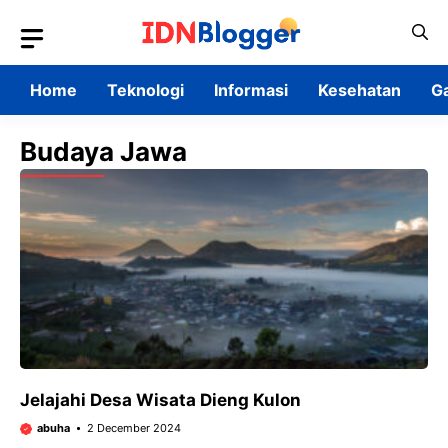
Skip
to
content
Home
Teknologi
Informasi
Kesehatan
G
Budaya Jawa
Jelajahi Desa Wisata Dieng Kulon
abuha
2 December 2024