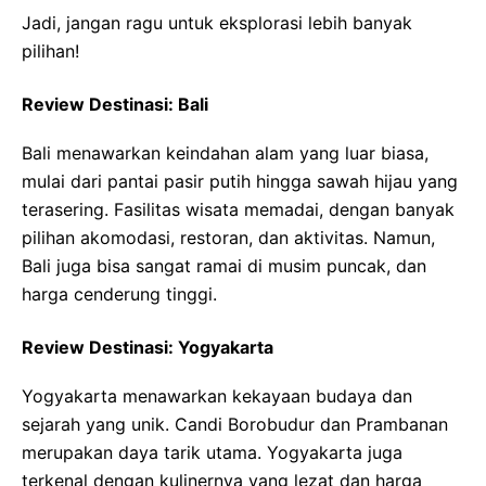
Jadi, jangan ragu untuk eksplorasi lebih banyak
pilihan!
Review Destinasi: Bali
Bali menawarkan keindahan alam yang luar biasa,
mulai dari pantai pasir putih hingga sawah hijau yang
terasering. Fasilitas wisata memadai, dengan banyak
pilihan akomodasi, restoran, dan aktivitas. Namun,
Bali juga bisa sangat ramai di musim puncak, dan
harga cenderung tinggi.
Review Destinasi: Yogyakarta
Yogyakarta menawarkan kekayaan budaya dan
sejarah yang unik. Candi Borobudur dan Prambanan
merupakan daya tarik utama. Yogyakarta juga
terkenal dengan kulinernya yang lezat dan harga