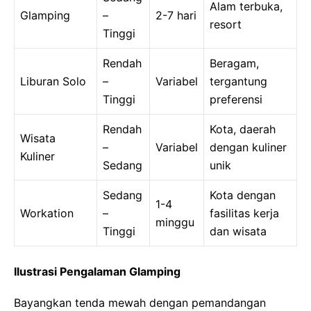
Alam terbuka,
Glamping
–
2-7 hari
resort
Tinggi
Rendah
Beragam,
Liburan Solo
–
Variabel
tergantung
Tinggi
preferensi
Rendah
Kota, daerah
Wisata
–
Variabel
dengan kuliner
Kuliner
Sedang
unik
Sedang
Kota dengan
1-4
Workation
–
fasilitas kerja
minggu
Tinggi
dan wisata
Ilustrasi Pengalaman Glamping
Bayangkan tenda mewah dengan pemandangan