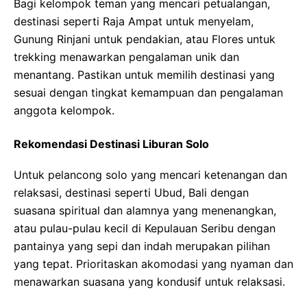
Bagi kelompok teman yang mencari petualangan,
destinasi seperti Raja Ampat untuk menyelam,
Gunung Rinjani untuk pendakian, atau Flores untuk
trekking menawarkan pengalaman unik dan
menantang. Pastikan untuk memilih destinasi yang
sesuai dengan tingkat kemampuan dan pengalaman
anggota kelompok.
Rekomendasi Destinasi Liburan Solo
Untuk pelancong solo yang mencari ketenangan dan
relaksasi, destinasi seperti Ubud, Bali dengan
suasana spiritual dan alamnya yang menenangkan,
atau pulau-pulau kecil di Kepulauan Seribu dengan
pantainya yang sepi dan indah merupakan pilihan
yang tepat. Prioritaskan akomodasi yang nyaman dan
menawarkan suasana yang kondusif untuk relaksasi.