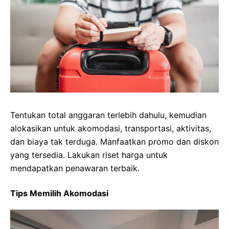
Tentukan total anggaran terlebih dahulu, kemudian
alokasikan untuk akomodasi, transportasi, aktivitas,
dan biaya tak terduga. Manfaatkan promo dan diskon
yang tersedia. Lakukan riset harga untuk
mendapatkan penawaran terbaik.
Tips Memilih Akomodasi