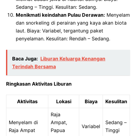
Sedang – Tinggi. Kesulitan: Sedang.
Menikmati keindahan Pulau Derawan:
Menyelam
dan snorkeling di perairan yang kaya akan biota
laut. Biaya: Variabel, tergantung paket
penyelaman. Kesulitan: Rendah – Sedang.
Baca Juga:
Liburan Keluarga Kenangan
Terindah Bersama
Ringkasan Aktivitas Liburan
Aktivitas
Lokasi
Biaya
Kesulitan
Raja
Menyelam di
Ampat,
Sedang –
Variabel
Raja Ampat
Papua
Tinggi