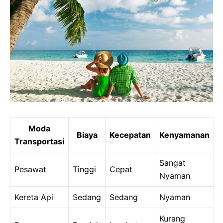
Moda
Biaya
Kecepatan
Kenyamanan
Transportasi
Sangat
Pesawat
Tinggi
Cepat
Nyaman
Kereta Api
Sedang
Sedang
Nyaman
Kurang