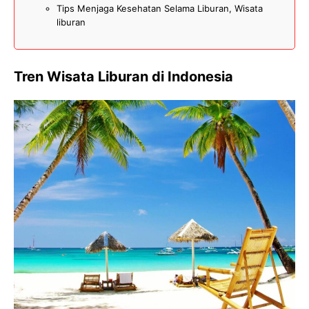
Tips Menjaga Kesehatan Selama Liburan, Wisata
liburan
Tren Wisata Liburan di Indonesia