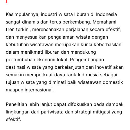
Kesimpulannya, industri wisata liburan di Indonesia
sangat dinamis dan terus berkembang. Memahami
tren terkini, merencanakan perjalanan secara efektif,
dan menyesuaikan pengalaman wisata dengan
kebutuhan wisatawan merupakan kunci keberhasilan
dalam menikmati liburan dan mendukung
pertumbuhan ekonomi lokal. Pengembangan
destinasi wisata yang berkelanjutan dan inovatif akan
semakin memperkuat daya tarik Indonesia sebagai
tujuan wisata yang diminati baik wisatawan domestik
maupun internasional.
Penelitian lebih lanjut dapat difokuskan pada dampak
lingkungan dari pariwisata dan strategi mitigasi yang
efektif.