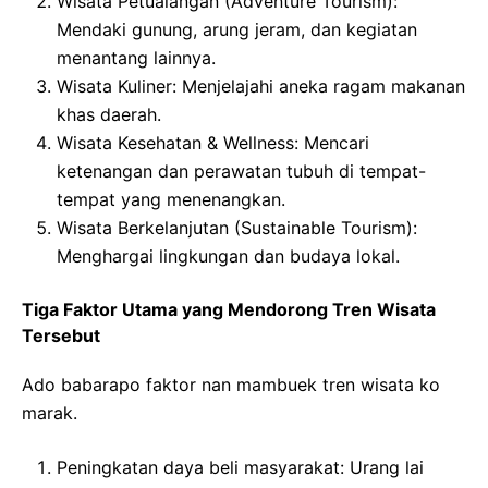
Wisata Petualangan (Adventure Tourism):
Mendaki gunung, arung jeram, dan kegiatan
menantang lainnya.
Wisata Kuliner: Menjelajahi aneka ragam makanan
khas daerah.
Wisata Kesehatan & Wellness: Mencari
ketenangan dan perawatan tubuh di tempat-
tempat yang menenangkan.
Wisata Berkelanjutan (Sustainable Tourism):
Menghargai lingkungan dan budaya lokal.
Tiga Faktor Utama yang Mendorong Tren Wisata
Tersebut
Ado babarapo faktor nan mambuek tren wisata ko
marak.
Peningkatan daya beli masyarakat: Urang lai