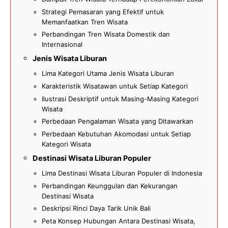
Strategi Pemasaran yang Efektif untuk
Memanfaatkan Tren Wisata
Perbandingan Tren Wisata Domestik dan
Internasional
Jenis Wisata Liburan
Lima Kategori Utama Jenis Wisata Liburan
Karakteristik Wisatawan untuk Setiap Kategori
Ilustrasi Deskriptif untuk Masing-Masing Kategori
Wisata
Perbedaan Pengalaman Wisata yang Ditawarkan
Perbedaan Kebutuhan Akomodasi untuk Setiap
Kategori Wisata
Destinasi Wisata Liburan Populer
Lima Destinasi Wisata Liburan Populer di Indonesia
Perbandingan Keunggulan dan Kekurangan
Destinasi Wisata
Deskripsi Rinci Daya Tarik Unik Bali
Peta Konsep Hubungan Antara Destinasi Wisata,