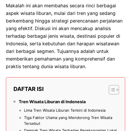
Makalah ini akan membahas secara rinci berbagai
aspek wisata liburan, mulai dari tren yang sedang
berkembang hingga strategi perencanaan perjalanan
yang efektif. Diskusi ini akan mencakup analisis
terhadap berbagai jenis wisata, destinasi populer di
Indonesia, serta kebutuhan dan harapan wisatawan
dari berbagai segmen. Tujuannya adalah untuk
memberikan pemahaman yang komprehensif dan
praktis tentang dunia wisata liburan.
DAFTAR ISI
Tren Wisata Liburan di Indonesia
Lima Tren Wisata Liburan Terkini di Indonesia
Tiga Faktor Utama yang Mendorong Tren Wisata
Tersebut
Dampak Tren Wisata Terhadap Perekonomian Lokal