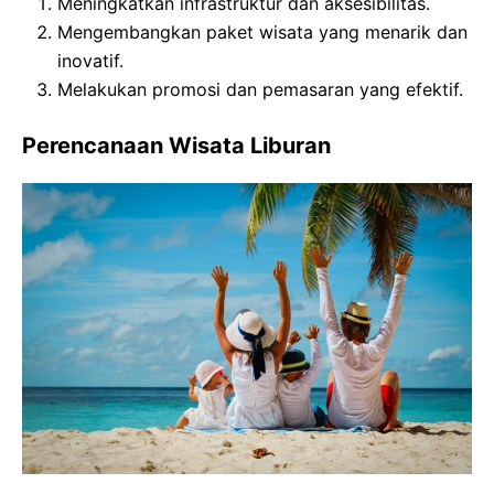
Meningkatkan infrastruktur dan aksesibilitas.
Mengembangkan paket wisata yang menarik dan
inovatif.
Melakukan promosi dan pemasaran yang efektif.
Perencanaan Wisata Liburan