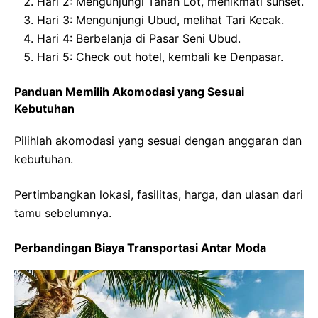
Hari 2: Mengunjungi Tanah Lot, menikmati sunset.
Hari 3: Mengunjungi Ubud, melihat Tari Kecak.
Hari 4: Berbelanja di Pasar Seni Ubud.
Hari 5: Check out hotel, kembali ke Denpasar.
Panduan Memilih Akomodasi yang Sesuai
Kebutuhan
Pilihlah akomodasi yang sesuai dengan anggaran dan
kebutuhan.
Pertimbangkan lokasi, fasilitas, harga, dan ulasan dari
tamu sebelumnya.
Perbandingan Biaya Transportasi Antar Moda