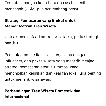
Tercipta lapangan kerja baru dan usaha kecil
menengah (UKM) pun berkembang pesat.
Strategi Pemasaran yang Efektif untuk
Memanfaatkan Tren Wisata
Untuak memanfaatkan tren wisata ko, perlu strategi
nan jitu.
Pemanfaatan media sosial, kerjasama dengan
influencer, dan paket wisata yang menarik menjadi
strategi pemasaran efektif. Promosi yang
menonjolkan keunikan dan kearifan lokal juga penting
untuk menarik wisatawan.
Perbandingan Tren Wisata Domestik dan
Internasional