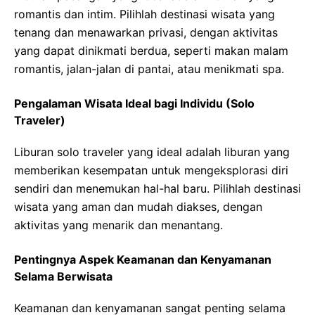
romantis dan intim. Pilihlah destinasi wisata yang
tenang dan menawarkan privasi, dengan aktivitas
yang dapat dinikmati berdua, seperti makan malam
romantis, jalan-jalan di pantai, atau menikmati spa.
Pengalaman Wisata Ideal bagi Individu (Solo
Traveler)
Liburan solo traveler yang ideal adalah liburan yang
memberikan kesempatan untuk mengeksplorasi diri
sendiri dan menemukan hal-hal baru. Pilihlah destinasi
wisata yang aman dan mudah diakses, dengan
aktivitas yang menarik dan menantang.
Pentingnya Aspek Keamanan dan Kenyamanan
Selama Berwisata
Keamanan dan kenyamanan sangat penting selama