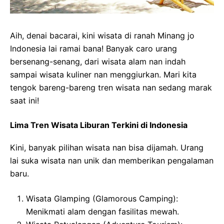
Aih, denai bacarai, kini wisata di ranah Minang jo
Indonesia lai ramai bana! Banyak caro urang
bersenang-senang, dari wisata alam nan indah
sampai wisata kuliner nan menggiurkan. Mari kita
tengok bareng-bareng tren wisata nan sedang marak
saat ini!
Lima Tren Wisata Liburan Terkini di Indonesia
Kini, banyak pilihan wisata nan bisa dijamah. Urang
lai suka wisata nan unik dan memberikan pengalaman
baru.
Wisata Glamping (Glamorous Camping):
Menikmati alam dengan fasilitas mewah.