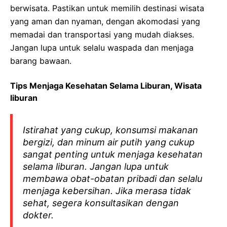
berwisata. Pastikan untuk memilih destinasi wisata
yang aman dan nyaman, dengan akomodasi yang
memadai dan transportasi yang mudah diakses.
Jangan lupa untuk selalu waspada dan menjaga
barang bawaan.
Tips Menjaga Kesehatan Selama Liburan, Wisata
liburan
Istirahat yang cukup, konsumsi makanan
bergizi, dan minum air putih yang cukup
sangat penting untuk menjaga kesehatan
selama liburan. Jangan lupa untuk
membawa obat-obatan pribadi dan selalu
menjaga kebersihan. Jika merasa tidak
sehat, segera konsultasikan dengan
dokter.