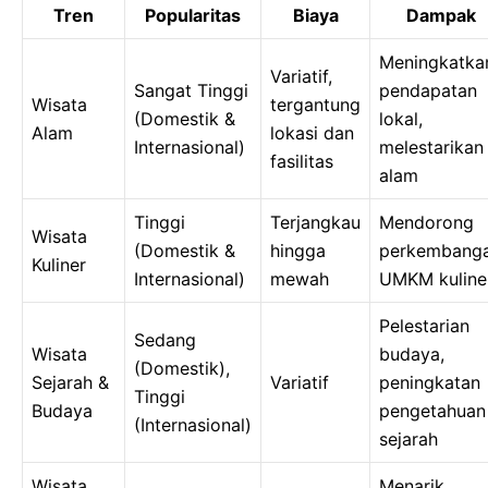
Tren
Popularitas
Biaya
Dampak
Meningkatka
Variatif,
Sangat Tinggi
pendapatan
Wisata
tergantung
(Domestik &
lokal,
Alam
lokasi dan
Internasional)
melestarikan
fasilitas
alam
Tinggi
Terjangkau
Mendorong
Wisata
(Domestik &
hingga
perkembang
Kuliner
Internasional)
mewah
UMKM kuline
Pelestarian
Sedang
Wisata
budaya,
(Domestik),
Sejarah &
Variatif
peningkatan
Tinggi
Budaya
pengetahuan
(Internasional)
sejarah
Wisata
Menarik