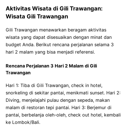
Aktivitas Wisata di Gili Trawangan:
Wisata Gili Trawangan
Gili Trawangan menawarkan beragam aktivitas
wisata yang dapat disesuaikan dengan minat dan
budget Anda. Berikut rencana perjalanan selama 3
hari 2 malam yang bisa menjadi referensi.
Rencana Perjalanan 3 Hari 2 Malam di Gili
Trawangan
Hari 1: Tiba di Gili Trawangan, check in hotel,
snorkeling di sekitar pantai, menikmati sunset. Hari 2:
Diving, menjelajahi pulau dengan sepeda, makan
malam di restoran tepi pantai. Hari 3: Berjemur di
pantai, berbelanja oleh-oleh, check out hotel, kembali
ke Lombok/Bali.