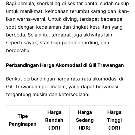
Bagi pemula, snorkeling di sekitar pantai sudah cukup
untuk menikmati keindahan terumbu karang dan ikan-
ikan warna-warni. Untuk diving, terdapat beberapa
spot dengan kedalaman dan tingkat kesulitan yang
berbeda. Selain itu, terdapat juga aktivitas lain
seperti kayak, stand-up paddleboarding, dan
berperahu.
Perbandingan Harga Akomodasi di Gili Trawangan
Berikut perbandingan harga rata-rata akomodasi di
Gili Trawangan per malam, yang dapat bervariasi
tergantung musim dan ketersediaan:
Harga
Harga
Harga
Tipe
Rendah
Sedang
Tinggi
Penginapan
(IDR)
(IDR)
(IDR)