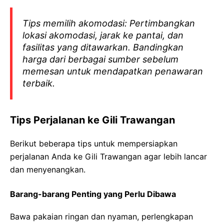
Tips memilih akomodasi: Pertimbangkan
lokasi akomodasi, jarak ke pantai, dan
fasilitas yang ditawarkan. Bandingkan
harga dari berbagai sumber sebelum
memesan untuk mendapatkan penawaran
terbaik.
Tips Perjalanan ke Gili Trawangan
Berikut beberapa tips untuk mempersiapkan
perjalanan Anda ke Gili Trawangan agar lebih lancar
dan menyenangkan.
Barang-barang Penting yang Perlu Dibawa
Bawa pakaian ringan dan nyaman, perlengkapan