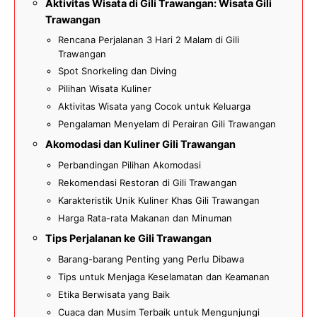
Aktivitas Wisata di Gili Trawangan: Wisata Gili
Trawangan
Rencana Perjalanan 3 Hari 2 Malam di Gili
Trawangan
Spot Snorkeling dan Diving
Pilihan Wisata Kuliner
Aktivitas Wisata yang Cocok untuk Keluarga
Pengalaman Menyelam di Perairan Gili Trawangan
Akomodasi dan Kuliner Gili Trawangan
Perbandingan Pilihan Akomodasi
Rekomendasi Restoran di Gili Trawangan
Karakteristik Unik Kuliner Khas Gili Trawangan
Harga Rata-rata Makanan dan Minuman
Tips Perjalanan ke Gili Trawangan
Barang-barang Penting yang Perlu Dibawa
Tips untuk Menjaga Keselamatan dan Keamanan
Etika Berwisata yang Baik
Cuaca dan Musim Terbaik untuk Mengunjungi