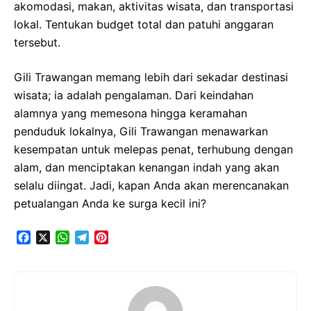
akomodasi, makan, aktivitas wisata, dan transportasi
lokal. Tentukan budget total dan patuhi anggaran
tersebut.
Gili Trawangan memang lebih dari sekadar destinasi
wisata; ia adalah pengalaman. Dari keindahan
alamnya yang memesona hingga keramahan
penduduk lokalnya, Gili Trawangan menawarkan
kesempatan untuk melepas penat, terhubung dengan
alam, dan menciptakan kenangan indah yang akan
selalu diingat. Jadi, kapan Anda akan merencanakan
petualangan Anda ke surga kecil ini?
F
X
W
T
P
a
h
e
i
c
a
l
n
e
t
e
t
b
s
g
e
o
A
r
r