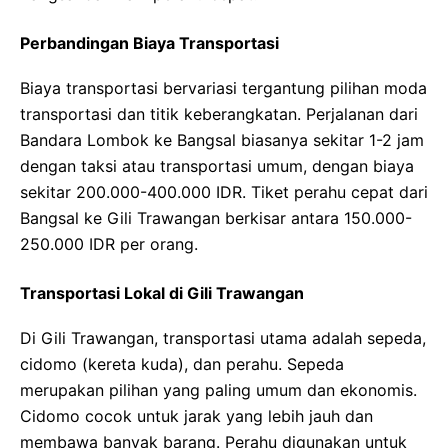
Perbandingan Biaya Transportasi
Biaya transportasi bervariasi tergantung pilihan moda
transportasi dan titik keberangkatan. Perjalanan dari
Bandara Lombok ke Bangsal biasanya sekitar 1-2 jam
dengan taksi atau transportasi umum, dengan biaya
sekitar 200.000-400.000 IDR. Tiket perahu cepat dari
Bangsal ke Gili Trawangan berkisar antara 150.000-
250.000 IDR per orang.
Transportasi Lokal di Gili Trawangan
Di Gili Trawangan, transportasi utama adalah sepeda,
cidomo (kereta kuda), dan perahu. Sepeda
merupakan pilihan yang paling umum dan ekonomis.
Cidomo cocok untuk jarak yang lebih jauh dan
membawa banyak barang. Perahu digunakan untuk