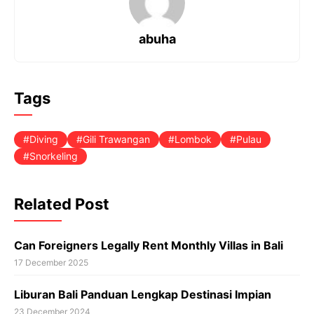
o
p
a
e
k
p
m
s
t
abuha
Tags
Diving
Gili Trawangan
Lombok
Pulau
Snorkeling
Related Post
Can Foreigners Legally Rent Monthly Villas in Bali
17 December 2025
Liburan Bali Panduan Lengkap Destinasi Impian
23 December 2024