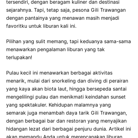
tersendiri, dengan beragam kuliner dan destinasi
sejarahnya. Tapi, tetap saja, pesona Gili Trawangan
dengan pantainya yang menawan masih menjadi
favoritku untuk liburan kali ini.
Pilihan yang sulit memang, tapi keduanya sama-sama
menawarkan pengalaman liburan yang tak
terlupakan!
Pulau kecil ini menawarkan berbagai aktivitas
menarik, mulai dari snorkeling dan diving di perairan
yang kaya akan biota laut, hingga bersepeda santai
mengelilingi pulau dan menikmati keindahan sunset
yang spektakuler. Kehidupan malamnya yang
semarak juga menambah daya tarik Gili Trawangan,
dengan berbagai bar dan restoran yang menyajikan
hidangan lezat dari berbagai penjuru dunia. Artikel ini
akan memandu Anda untuk merencanakan liburan