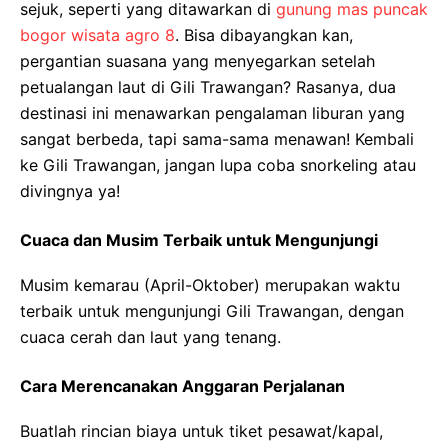
sejuk, seperti yang ditawarkan di
gunung mas puncak
bogor wisata agro 8
. Bisa dibayangkan kan,
pergantian suasana yang menyegarkan setelah
petualangan laut di Gili Trawangan? Rasanya, dua
destinasi ini menawarkan pengalaman liburan yang
sangat berbeda, tapi sama-sama menawan! Kembali
ke Gili Trawangan, jangan lupa coba snorkeling atau
divingnya ya!
Cuaca dan Musim Terbaik untuk Mengunjungi
Musim kemarau (April-Oktober) merupakan waktu
terbaik untuk mengunjungi Gili Trawangan, dengan
cuaca cerah dan laut yang tenang.
Cara Merencanakan Anggaran Perjalanan
Buatlah rincian biaya untuk tiket pesawat/kapal,