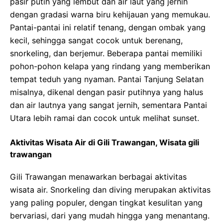
pasir putih yang lembut dan air laut yang jernih
dengan gradasi warna biru kehijauan yang memukau.
Pantai-pantai ini relatif tenang, dengan ombak yang
kecil, sehingga sangat cocok untuk berenang,
snorkeling, dan berjemur. Beberapa pantai memiliki
pohon-pohon kelapa yang rindang yang memberikan
tempat teduh yang nyaman. Pantai Tanjung Selatan
misalnya, dikenal dengan pasir putihnya yang halus
dan air lautnya yang sangat jernih, sementara Pantai
Utara lebih ramai dan cocok untuk melihat sunset.
Aktivitas Wisata Air di Gili Trawangan, Wisata gili
trawangan
Gili Trawangan menawarkan berbagai aktivitas
wisata air. Snorkeling dan diving merupakan aktivitas
yang paling populer, dengan tingkat kesulitan yang
bervariasi, dari yang mudah hingga yang menantang.