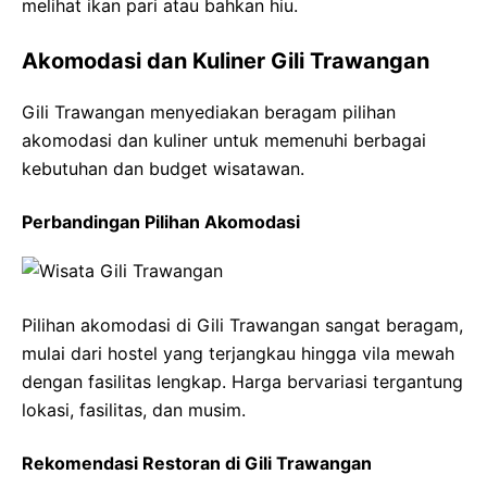
melihat ikan pari atau bahkan hiu.
Akomodasi dan Kuliner Gili Trawangan
Gili Trawangan menyediakan beragam pilihan
akomodasi dan kuliner untuk memenuhi berbagai
kebutuhan dan budget wisatawan.
Perbandingan Pilihan Akomodasi
Pilihan akomodasi di Gili Trawangan sangat beragam,
mulai dari hostel yang terjangkau hingga vila mewah
dengan fasilitas lengkap. Harga bervariasi tergantung
lokasi, fasilitas, dan musim.
Rekomendasi Restoran di Gili Trawangan