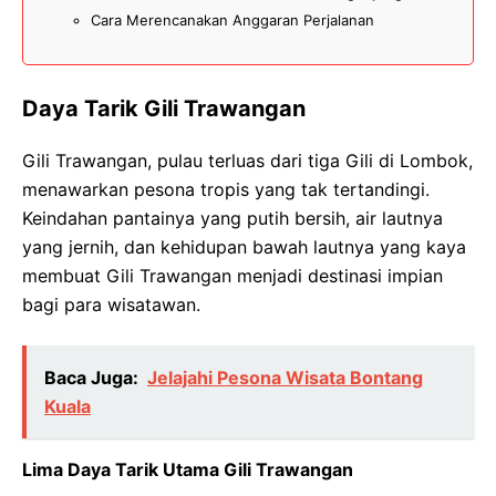
Cara Merencanakan Anggaran Perjalanan
Daya Tarik Gili Trawangan
Gili Trawangan, pulau terluas dari tiga Gili di Lombok,
menawarkan pesona tropis yang tak tertandingi.
Keindahan pantainya yang putih bersih, air lautnya
yang jernih, dan kehidupan bawah lautnya yang kaya
membuat Gili Trawangan menjadi destinasi impian
bagi para wisatawan.
Baca Juga:
Jelajahi Pesona Wisata Bontang
Kuala
Lima Daya Tarik Utama Gili Trawangan