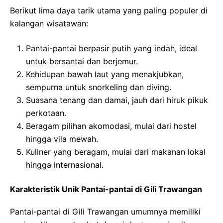
Berikut lima daya tarik utama yang paling populer di
kalangan wisatawan:
Pantai-pantai berpasir putih yang indah, ideal
untuk bersantai dan berjemur.
Kehidupan bawah laut yang menakjubkan,
sempurna untuk snorkeling dan diving.
Suasana tenang dan damai, jauh dari hiruk pikuk
perkotaan.
Beragam pilihan akomodasi, mulai dari hostel
hingga vila mewah.
Kuliner yang beragam, mulai dari makanan lokal
hingga internasional.
Karakteristik Unik Pantai-pantai di Gili Trawangan
Pantai-pantai di Gili Trawangan umumnya memiliki