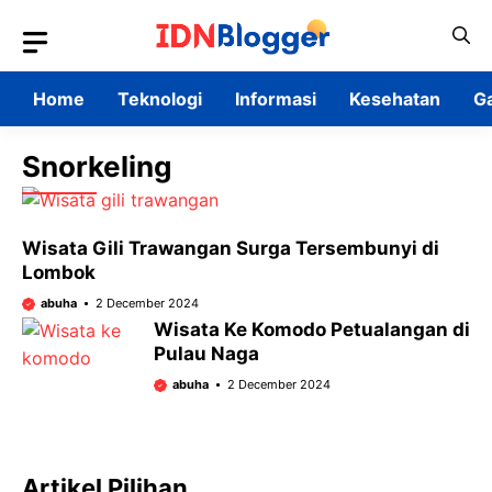
Skip
to
content
Home
Teknologi
Informasi
Kesehatan
G
Snorkeling
Wisata Gili Trawangan Surga Tersembunyi di
Lombok
abuha
2 December 2024
Wisata Ke Komodo Petualangan di
Pulau Naga
abuha
2 December 2024
Artikel Pilihan