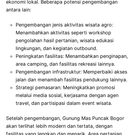
ekonomi lokal. Beberapa potensi pengembangan
antara lain:
Pengembangan jenis aktivitas wisata agro:
Menambahkan aktivitas seperti workshop
pengolahan hasil pertanian, wisata edukasi
lingkungan, dan kegiatan outbound.
Peningkatan fasilitas: Menambahkan penginapan,
area camping, dan fasilitas rekreasi lainnya.
Pengembangan infrastruktur: Memperbaiki akses
jalan dan menambah fasilitas pendukung lainnya.
Strategi pemasaran: Meningkatkan promosi
melalui media sosial, kerjasama dengan agen
travel, dan partisipasi dalam event wisata.
Setelah pengembangan, Gunung Mas Puncak Bogor
akan terlihat lebih modern dan tertata, dengan
fasilitas yang lengkap dan menarik. Area pertanian