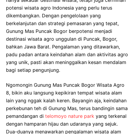
potensi wisata agro Indonesia yang perlu terus
dikembangkan. Dengan pengelolaan yang
berkelanjutan dan strategi pemasaran yang tepat,
Gunung Mas Puncak Bogor berpotensi menjadi
destinasi wisata agro unggulan di Puncak, Bogor,
bahkan Jawa Barat. Pengalaman yang ditawarkan,
padu padan antara keindahan alam dan aktivitas agro
yang unik, pasti akan meninggalkan kesan mendalam
bagi setiap pengunjung.
Ngomongin Gunung Mas Puncak Bogor Wisata Agro
8, bikin aku langsung kepikiran tempat wisata alam
lain yang nggak kalah keren. Bayangin aja, keindahan
perkebunan teh di Gunung Mas, terus bandingin sama
pemandangan di
telomoyo nature park
yang terkenal
dengan hamparan hijau dan udaranya yang sejuk.
Dua-duanya menawarkan pengalaman wisata alam