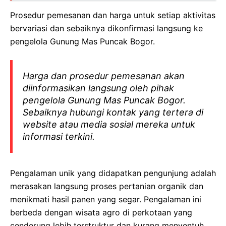
Prosedur pemesanan dan harga untuk setiap aktivitas
bervariasi dan sebaiknya dikonfirmasi langsung ke
pengelola Gunung Mas Puncak Bogor.
Harga dan prosedur pemesanan akan
diinformasikan langsung oleh pihak
pengelola Gunung Mas Puncak Bogor.
Sebaiknya hubungi kontak yang tertera di
website atau media sosial mereka untuk
informasi terkini.
Pengalaman unik yang didapatkan pengunjung adalah
merasakan langsung proses pertanian organik dan
menikmati hasil panen yang segar. Pengalaman ini
berbeda dengan wisata agro di perkotaan yang
cenderung lebih terstruktur dan kurang menyentuh