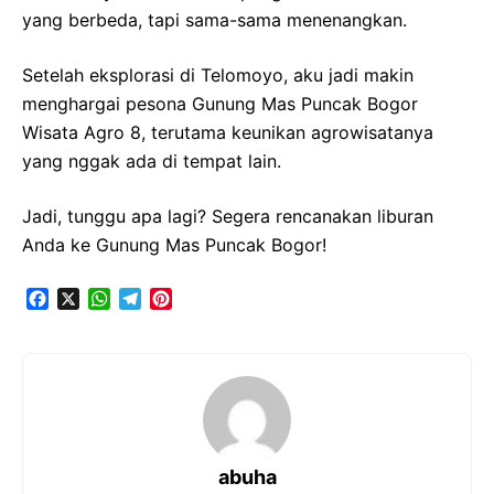
yang berbeda, tapi sama-sama menenangkan.
Setelah eksplorasi di Telomoyo, aku jadi makin
menghargai pesona Gunung Mas Puncak Bogor
Wisata Agro 8, terutama keunikan agrowisatanya
yang nggak ada di tempat lain.
Jadi, tunggu apa lagi? Segera rencanakan liburan
Anda ke Gunung Mas Puncak Bogor!
F
X
W
T
P
a
h
e
i
c
a
l
n
e
t
e
t
b
s
g
e
o
A
r
r
o
p
a
e
k
p
m
s
t
abuha