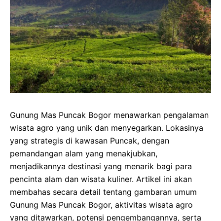
Gunung Mas Puncak Bogor menawarkan pengalaman
wisata agro yang unik dan menyegarkan. Lokasinya
yang strategis di kawasan Puncak, dengan
pemandangan alam yang menakjubkan,
menjadikannya destinasi yang menarik bagi para
pencinta alam dan wisata kuliner. Artikel ini akan
membahas secara detail tentang gambaran umum
Gunung Mas Puncak Bogor, aktivitas wisata agro
yang ditawarkan, potensi pengembangannya, serta