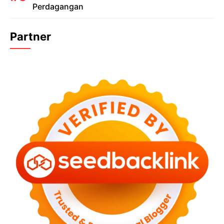
Perdagangan
Partner