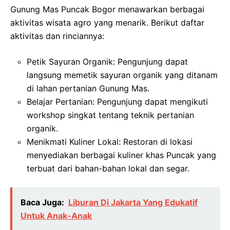
Gunung Mas Puncak Bogor menawarkan berbagai
aktivitas wisata agro yang menarik. Berikut daftar
aktivitas dan rinciannya:
Petik Sayuran Organik: Pengunjung dapat
langsung memetik sayuran organik yang ditanam
di lahan pertanian Gunung Mas.
Belajar Pertanian: Pengunjung dapat mengikuti
workshop singkat tentang teknik pertanian
organik.
Menikmati Kuliner Lokal: Restoran di lokasi
menyediakan berbagai kuliner khas Puncak yang
terbuat dari bahan-bahan lokal dan segar.
Baca Juga:
Liburan Di Jakarta Yang Edukatif
Untuk Anak-Anak