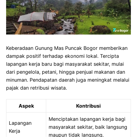
Keberadaan Gunung Mas Puncak Bogor memberikan
dampak positif terhadap ekonomi lokal. Tercipta
lapangan kerja baru bagi masyarakat sekitar, mulai
dari pengelola, petani, hingga penjual makanan dan
minuman. Pendapatan daerah juga meningkat melalui
pajak dan retribusi wisata.
Aspek
Kontribusi
Menciptakan lapangan kerja bagi
Lapangan
masyarakat sekitar, baik langsung
Kerja
maupun tidak langsung.