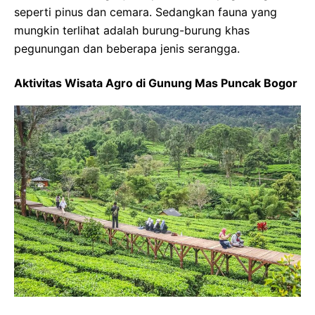
seperti pinus dan cemara. Sedangkan fauna yang
mungkin terlihat adalah burung-burung khas
pegunungan dan beberapa jenis serangga.
Aktivitas Wisata Agro di Gunung Mas Puncak Bogor