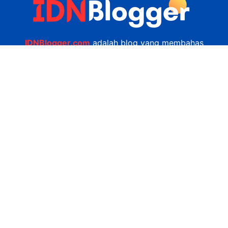
IDNBlogger.com
adalah blog yang membahas
berbagai informasi menarik yang ada di Indonesia
seputar wisata, kuliner, teknologi, gadget, bisnis,
kesehatan tips dan lain-lain.
Navigasi
Jasa Bikin Website
Kerjasama
Privacy Policy
Hubungi Kami
admin@idnblogger.com
0856 7952 247
Facebook
Twitter
YouTube
© 2026
IDNblogger.com
dibuat oleh
Ngulik.web.id