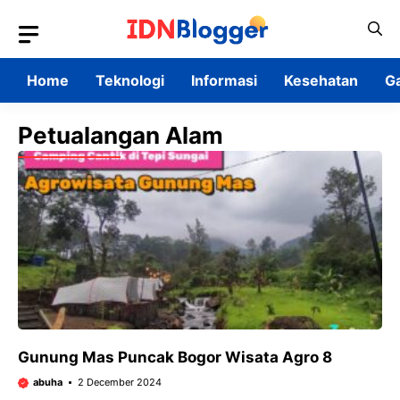
Skip
to
content
Home
Teknologi
Informasi
Kesehatan
G
Petualangan Alam
Gunung Mas Puncak Bogor Wisata Agro 8
abuha
2 December 2024