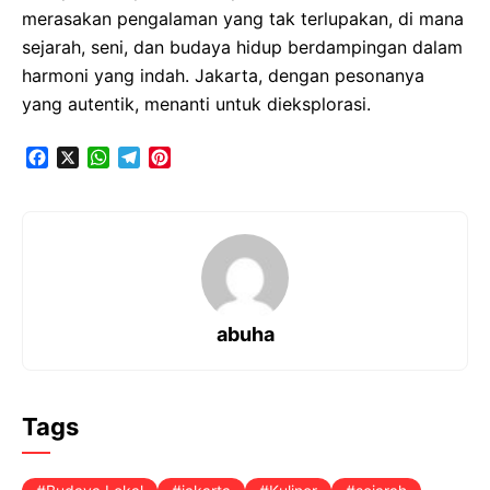
merasakan pengalaman yang tak terlupakan, di mana
sejarah, seni, dan budaya hidup berdampingan dalam
harmoni yang indah. Jakarta, dengan pesonanya
yang autentik, menanti untuk dieksplorasi.
F
X
W
T
P
a
h
e
i
c
a
l
n
e
t
e
t
b
s
g
e
o
A
r
r
o
p
a
e
k
p
m
s
t
abuha
Tags