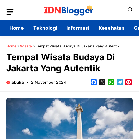
Skip
to
content
Home
Teknologi
Informasi
Kesehatan
G
Home
»
Wisata
»
Tempat Wisata Budaya Di Jakarta Yang Autentik
Tempat Wisata Budaya Di
Jakarta Yang Autentik
Facebook
X
WhatsApp
Teleg
Pin
abuha
2 November 2024