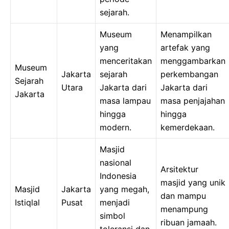
sejarah.
Museum
Menampilkan
yang
artefak yang
menceritakan
menggambarkan
Museum
Jakarta
sejarah
perkembangan
Sejarah
Utara
Jakarta dari
Jakarta dari
Jakarta
masa lampau
masa penjajahan
hingga
hingga
modern.
kemerdekaan.
Masjid
nasional
Arsitektur
Indonesia
masjid yang unik
Masjid
Jakarta
yang megah,
dan mampu
Istiqlal
Pusat
menjadi
menampung
simbol
ribuan jamaah.
toleransi dan