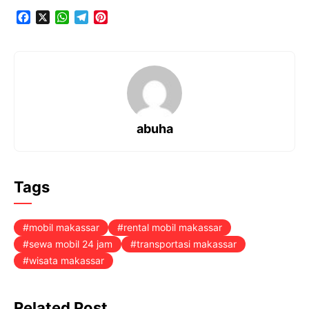
F
X
W
T
P
a
h
e
i
c
a
l
n
e
t
e
t
b
s
g
e
o
A
r
r
o
p
a
e
k
p
m
s
t
abuha
Tags
mobil makassar
rental mobil makassar
sewa mobil 24 jam
transportasi makassar
wisata makassar
Related Post