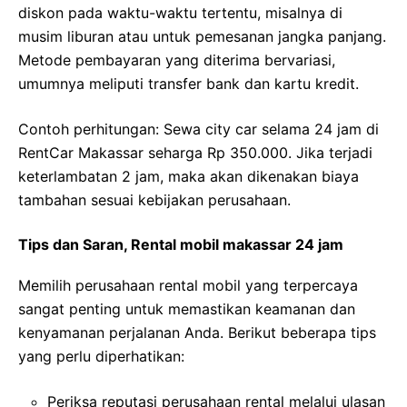
diskon pada waktu-waktu tertentu, misalnya di
musim liburan atau untuk pemesanan jangka panjang.
Metode pembayaran yang diterima bervariasi,
umumnya meliputi transfer bank dan kartu kredit.
Contoh perhitungan: Sewa city car selama 24 jam di
RentCar Makassar seharga Rp 350.000. Jika terjadi
keterlambatan 2 jam, maka akan dikenakan biaya
tambahan sesuai kebijakan perusahaan.
Tips dan Saran, Rental mobil makassar 24 jam
Memilih perusahaan rental mobil yang terpercaya
sangat penting untuk memastikan keamanan dan
kenyamanan perjalanan Anda. Berikut beberapa tips
yang perlu diperhatikan:
Periksa reputasi perusahaan rental melalui ulasan