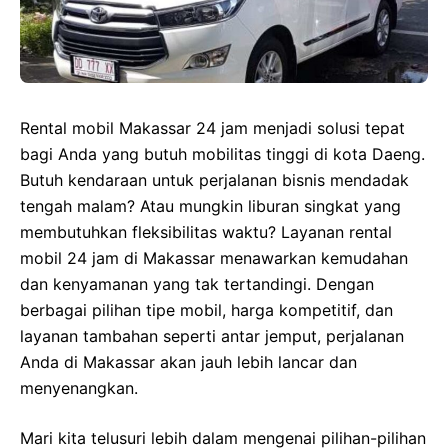
Rental mobil Makassar 24 jam menjadi solusi tepat
bagi Anda yang butuh mobilitas tinggi di kota Daeng.
Butuh kendaraan untuk perjalanan bisnis mendadak
tengah malam? Atau mungkin liburan singkat yang
membutuhkan fleksibilitas waktu? Layanan rental
mobil 24 jam di Makassar menawarkan kemudahan
dan kenyamanan yang tak tertandingi. Dengan
berbagai pilihan tipe mobil, harga kompetitif, dan
layanan tambahan seperti antar jemput, perjalanan
Anda di Makassar akan jauh lebih lancar dan
menyenangkan.
Mari kita telusuri lebih dalam mengenai pilihan-pilihan