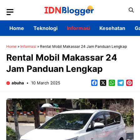
Skip
to
content
Home
Teknologi
Informasi
Kesehatan
G
Home
»
Informasi
»
Rental Mobil Makassar 24 Jam Panduan Lengkap
Rental Mobil Makassar 24
Jam Panduan Lengkap
Facebook
X
WhatsApp
Teleg
Pin
abuha
10 March 2025