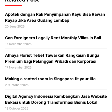
Apotek dengan Rak Penyimpanan Kayu Bisa Rawan
Rayap Jika Area Gudang Lembap
20 June 2026
Can Foreigners Legally Rent Monthly Villas in Bali
17 December 2025
Athaya Florist Tebet Tawarkan Rangkaian Bunga
Premium bagi Pelanggan Pribadi dan Korporasi
17 November 2025
Making a rented room in Singapore fit your life
29 October 2025
Digital Agency Indonesia Kembangkan Jasa Website
Bekasi untuk Dorong Transformasi Bisnis Lokal
19 October 2025