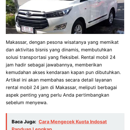
Makassar, dengan pesona wisatanya yang memikat
dan aktivitas bisnis yang dinamis, membutuhkan
solusi transportasi yang fleksibel. Rental mobil 24
jam hadir sebagai jawabannya, memberikan
kemudahan akses kendaraan kapan pun dibutuhkan.
Artikel ini akan membahas secara detail layanan
rental mobil 24 jam di Makassar, meliputi berbagai
aspek penting yang perlu Anda pertimbangkan
sebelum menyewa.
Baca Juga:
Cara Mengecek Kuota Indosat
Panduan Lengkap