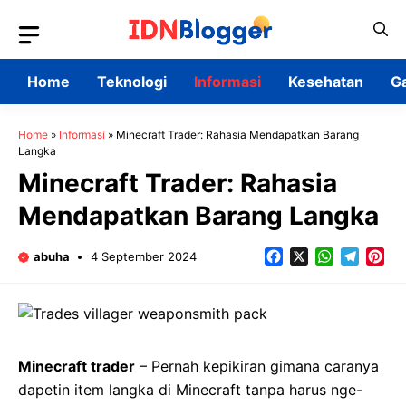
Skip
to
content
Home
Teknologi
Informasi
Kesehatan
G
Home
»
Informasi
»
Minecraft Trader: Rahasia Mendapatkan Barang
Langka
Minecraft Trader: Rahasia
Mendapatkan Barang Langka
Facebook
X
WhatsApp
Teleg
Pin
abuha
4 September 2024
Minecraft trader
– Pernah kepikiran gimana caranya
dapetin item langka di Minecraft tanpa harus nge-