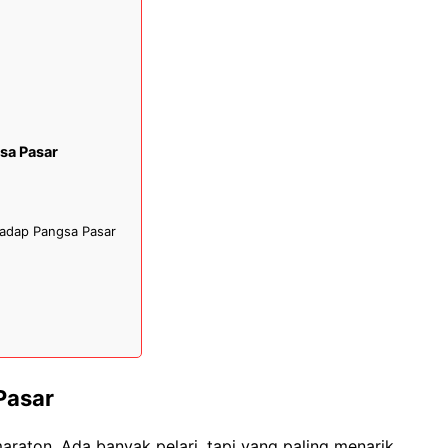
sa Pasar
hadap Pangsa Pasar
Pasar
maraton. Ada banyak pelari, tapi yang paling menarik