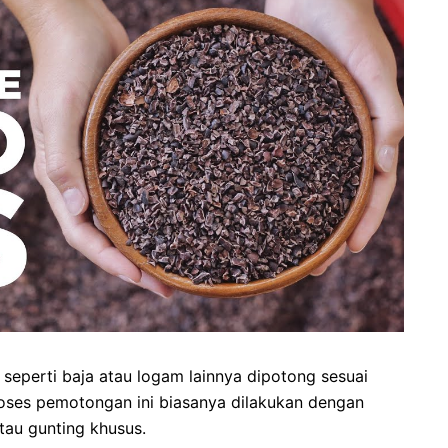
 seperti baja atau logam lainnya dipotong sesuai
roses pemotongan ini biasanya dilakukan dengan
au gunting khusus.