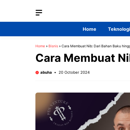
Skip
to
content
Home
Teknolog
Home
»
Bisnis
»
Cara Membuat Nib: Dari Bahan Baku hingga
Cara Membuat Nib
abuha
20 October 2024