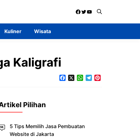
Facebook
Twitter
YouTube
Kuliner
Wisata
a Kaligrafi
Facebook
X
WhatsApp
Telegram
Pinterest
Artikel Pilihan
5 Tips Memilih Jasa Pembuatan
Website di Jakarta