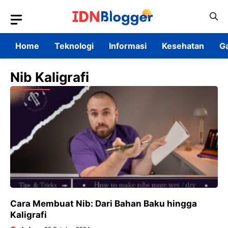
Skip
to
content
Home
Teknologi
Informasi
Kesehatan
G
Nib Kaligrafi
Cara Membuat Nib: Dari Bahan Baku hingga
Kaligrafi