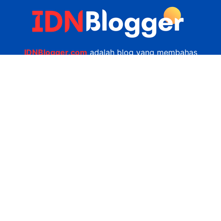
IDNBlogger.com
adalah blog yang membahas
berbagai informasi menarik yang ada di Indonesia
seputar wisata, kuliner, teknologi, gadget, bisnis,
kesehatan tips dan lain-lain.
Navigasi
Jasa Bikin Website
Kerjasama
Privacy Policy
Hubungi Kami
admin@idnblogger.com
0856 7952 247
Facebook
Twitter
YouTube
© 2026
IDNblogger.com
dibuat oleh
Ngulik.web.id