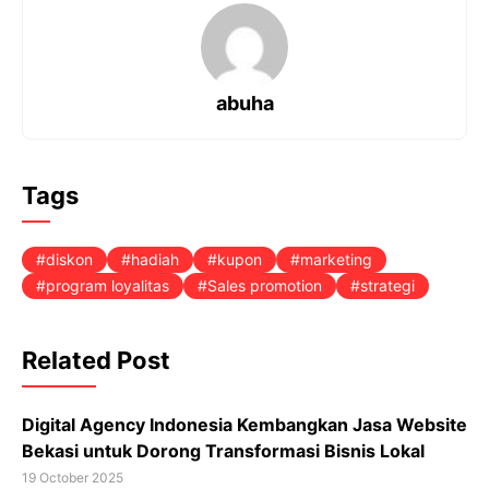
b
s
g
e
o
A
r
r
o
p
a
e
k
p
m
s
t
abuha
Tags
diskon
hadiah
kupon
marketing
program loyalitas
Sales promotion
strategi
Related Post
Digital Agency Indonesia Kembangkan Jasa Website
Bekasi untuk Dorong Transformasi Bisnis Lokal
19 October 2025