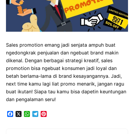
Sales promotion emang jadi senjata ampuh buat
ngedongkrak penjualan dan ngebuat brand makin
dikenal. Dengan berbagai strategi kreatif, sales
promotion bisa ngebuat konsumen jadi loyal dan
betah berlama-lama di brand kesayangannya. Jadi,
next time kamu lagi liat promo menarik, jangan ragu
buat ikutan! Siapa tau kamu bisa dapetin keuntungan
dan pengalaman seru!
F
X
W
T
P
a
h
e
i
c
a
l
n
e
t
e
t