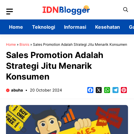
Skip
to
content
Home
Teknologi
Informasi
Kesehatan
G
Home
»
Bisnis
»
Sales Promotion Adalah Strategi Jitu Menarik Konsumen
Sales Promotion Adalah
Strategi Jitu Menarik
Konsumen
Facebook
X
WhatsApp
Teleg
Pin
abuha
20 October 2024