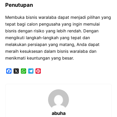
Penutupan
Membuka bisnis waralaba dapat menjadi pilihan yang
tepat bagi calon pengusaha yang ingin memulai
bisnis dengan risiko yang lebih rendah. Dengan
mengikuti langkah-langkah yang tepat dan
melakukan persiapan yang matang, Anda dapat
meraih kesuksesan dalam bisnis waralaba dan
menikmati keuntungan yang besar.
F
X
W
T
P
a
h
e
i
c
a
l
n
e
t
e
t
b
s
g
e
o
A
r
r
o
p
a
e
k
p
m
s
t
abuha