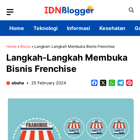
Skip
to
content
Home
Teknologi
Informasi
Kesehatan
G
Home
»
Bisnis
»
Langkah-Langkah Membuka Bisnis Frenchise
Langkah-Langkah Membuka
Bisnis Frenchise
Facebook
X
WhatsApp
Teleg
Pin
abuha
25 February 2024