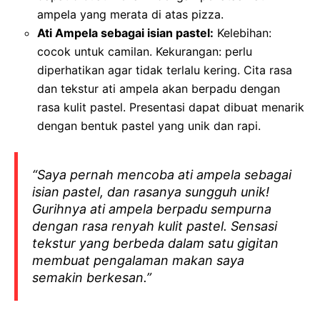
ampela yang merata di atas pizza.
Ati Ampela sebagai isian pastel:
Kelebihan:
cocok untuk camilan. Kekurangan: perlu
diperhatikan agar tidak terlalu kering. Cita rasa
dan tekstur ati ampela akan berpadu dengan
rasa kulit pastel. Presentasi dapat dibuat menarik
dengan bentuk pastel yang unik dan rapi.
“Saya pernah mencoba ati ampela sebagai
isian pastel, dan rasanya sungguh unik!
Gurihnya ati ampela berpadu sempurna
dengan rasa renyah kulit pastel. Sensasi
tekstur yang berbeda dalam satu gigitan
membuat pengalaman makan saya
semakin berkesan.”