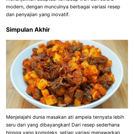
modern, dengan munculnya berbagai variasi resep
dan penyajian yang inovatif.
Simpulan Akhir
Menjelajahi dunia masakan ati ampela ternyata lebih
seru dari yang dibayangkan! Dari resep sederhana
hingga yang kompleks, setiap variasi menawarkan