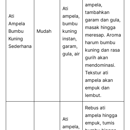
ampela,
Ati
tambahkan
Ati
ampela,
garam dan gula,
Ampela
bumbu
masak hingga
Bumbu
Mudah
kuning
meresap. Aroma
Kuning
instan,
harum bumbu
Sederhana
garam,
kuning dan rasa
gula, air
gurih akan
mendominasi.
Tekstur ati
ampela akan
empuk dan
lembut.
Rebus ati
ampela hingga
Ati
empuk, tumis
ampela,