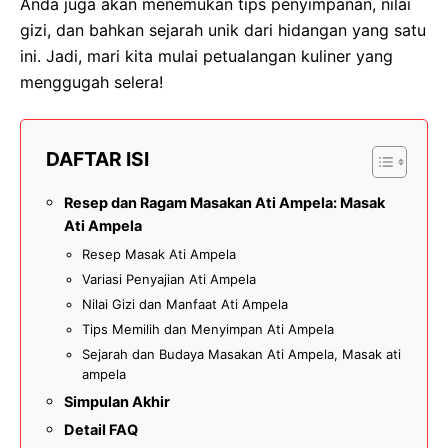
Anda juga akan menemukan tips penyimpanan, nilai
gizi, dan bahkan sejarah unik dari hidangan yang satu
ini. Jadi, mari kita mulai petualangan kuliner yang
menggugah selera!
DAFTAR ISI
Resep dan Ragam Masakan Ati Ampela: Masak
Ati Ampela
Resep Masak Ati Ampela
Variasi Penyajian Ati Ampela
Nilai Gizi dan Manfaat Ati Ampela
Tips Memilih dan Menyimpan Ati Ampela
Sejarah dan Budaya Masakan Ati Ampela, Masak ati
ampela
Simpulan Akhir
Detail FAQ