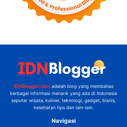
IDNBlogger.com
adalah blog yang membahas
berbagai informasi menarik yang ada di Indonesia
seputar wisata, kuliner, teknologi, gadget, bisnis,
kesehatan tips dan lain-lain.
Navigasi