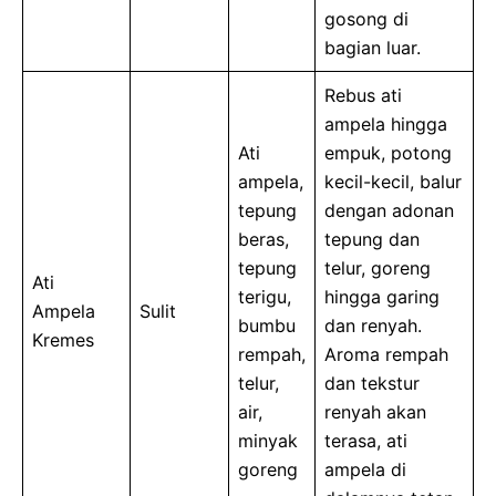
gosong di
bagian luar.
Rebus ati
ampela hingga
Ati
empuk, potong
ampela,
kecil-kecil, balur
tepung
dengan adonan
beras,
tepung dan
tepung
telur, goreng
Ati
terigu,
hingga garing
Ampela
Sulit
bumbu
dan renyah.
Kremes
rempah,
Aroma rempah
telur,
dan tekstur
air,
renyah akan
minyak
terasa, ati
goreng
ampela di