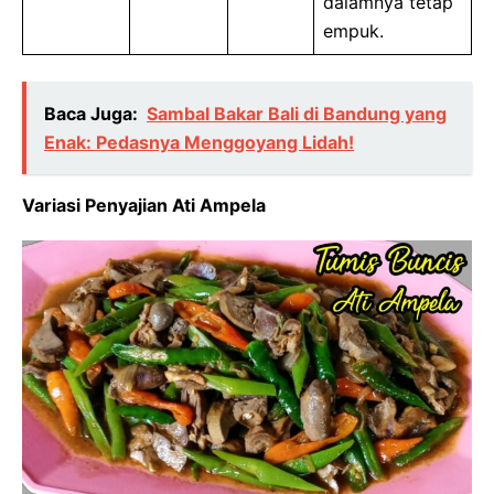
dalamnya tetap
empuk.
Baca Juga:
Sambal Bakar Bali di Bandung yang
Enak: Pedasnya Menggoyang Lidah!
Variasi Penyajian Ati Ampela