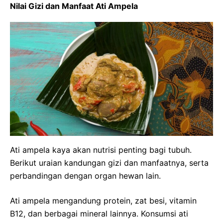
Nilai Gizi dan Manfaat Ati Ampela
Ati ampela kaya akan nutrisi penting bagi tubuh.
Berikut uraian kandungan gizi dan manfaatnya, serta
perbandingan dengan organ hewan lain.
Ati ampela mengandung protein, zat besi, vitamin
B12, dan berbagai mineral lainnya. Konsumsi ati