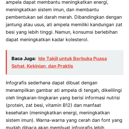
ampela dapat membantu meningkatkan energi,
meningkatkan sistem imun, dan membantu
pembentukan sel darah merah. Dibandingkan dengan
jantung atau usus, ati ampela memiliki kandungan zat
besi yang lebih tinggi. Namun, konsumsi berlebihan
dapat meningkatkan kadar kolesterol.
Baca Juga:
Ide Takjil untuk Berbuka Puasa
Sehat, Kekinian, dan Praktis
Infografis sederhana dapat dibuat dengan
menampilkan gambar ati ampela di tengah, dikelilingi
oleh lingkaran-lingkaran yang berisi informasi nutrisi
(protein, zat besi, vitamin B12) dan manfaat
kesehatan (meningkatkan energi, meningkatkan
sistem imun). Warna-warna yang cerah dan font yang
mudah dibaca akan membuat infografis lebih