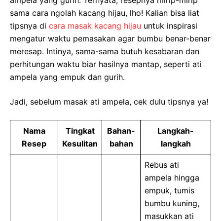
ampela yang gurih. Ternyata, resepnya mirip-mirip
sama cara ngolah kacang hijau, lho! Kalian bisa liat
tipsnya di
cara masak kacang hijau
untuk inspirasi
mengatur waktu pemasakan agar bumbu benar-benar
meresap. Intinya, sama-sama butuh kesabaran dan
perhitungan waktu biar hasilnya mantap, seperti ati
ampela yang empuk dan gurih.
Jadi, sebelum masak ati ampela, cek dulu tipsnya ya!
Nama
Tingkat
Bahan-
Langkah-
Resep
Kesulitan
bahan
langkah
Rebus ati
ampela hingga
empuk, tumis
bumbu kuning,
masukkan ati