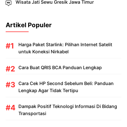
Wisata Jati Sewu Gresik Jawa Timur
Artikel Populer
Harga Paket Starlink: Pilihan Internet Satelit
untuk Koneksi Nirkabel
Cara Buat QRIS BCA Panduan Lengkap
Cara Cek HP Second Sebelum Beli: Panduan
Lengkap Agar Tidak Tertipu
Dampak Positif Teknologi Informasi Di Bidang
Transportasi