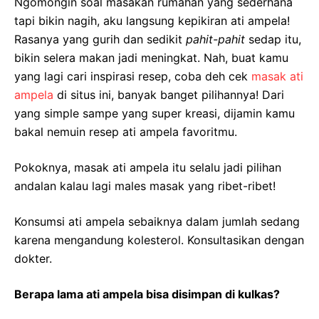
Ngomongin soal masakan rumahan yang sederhana
tapi bikin nagih, aku langsung kepikiran ati ampela!
Rasanya yang gurih dan sedikit
pahit-pahit
sedap itu,
bikin selera makan jadi meningkat. Nah, buat kamu
yang lagi cari inspirasi resep, coba deh cek
masak ati
ampela
di situs ini, banyak banget pilihannya! Dari
yang simple sampe yang super kreasi, dijamin kamu
bakal nemuin resep ati ampela favoritmu.
Pokoknya, masak ati ampela itu selalu jadi pilihan
andalan kalau lagi males masak yang ribet-ribet!
Konsumsi ati ampela sebaiknya dalam jumlah sedang
karena mengandung kolesterol. Konsultasikan dengan
dokter.
Berapa lama ati ampela bisa disimpan di kulkas?