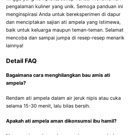
pengalaman kuliner yang unik. Semoga panduan ini
menginspirasi Anda untuk bereksperimen di dapur
dan menciptakan sajian ati ampela yang istimewa,
baik untuk keluarga maupun teman-teman. Selamat
mencoba dan sampai jumpa di resep-resep menarik
lainnya!
Detail FAQ
Bagaimana cara menghilangkan bau amis ati
ampela?
Rendam ati ampela dalam air jeruk nipis atau cuka
selama 15-30 menit, lalu bilas bersih.
Apakah ati ampela aman dikonsumsi ibu hamil?