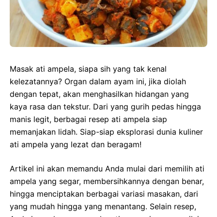
Masak ati ampela, siapa sih yang tak kenal
kelezatannya? Organ dalam ayam ini, jika diolah
dengan tepat, akan menghasilkan hidangan yang
kaya rasa dan tekstur. Dari yang gurih pedas hingga
manis legit, berbagai resep ati ampela siap
memanjakan lidah. Siap-siap eksplorasi dunia kuliner
ati ampela yang lezat dan beragam!
Artikel ini akan memandu Anda mulai dari memilih ati
ampela yang segar, membersihkannya dengan benar,
hingga menciptakan berbagai variasi masakan, dari
yang mudah hingga yang menantang. Selain resep,