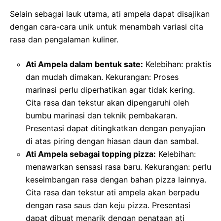
Selain sebagai lauk utama, ati ampela dapat disajikan
dengan cara-cara unik untuk menambah variasi cita
rasa dan pengalaman kuliner.
Ati Ampela dalam bentuk sate:
Kelebihan: praktis
dan mudah dimakan. Kekurangan: Proses
marinasi perlu diperhatikan agar tidak kering.
Cita rasa dan tekstur akan dipengaruhi oleh
bumbu marinasi dan teknik pembakaran.
Presentasi dapat ditingkatkan dengan penyajian
di atas piring dengan hiasan daun dan sambal.
Ati Ampela sebagai topping pizza:
Kelebihan:
menawarkan sensasi rasa baru. Kekurangan: perlu
keseimbangan rasa dengan bahan pizza lainnya.
Cita rasa dan tekstur ati ampela akan berpadu
dengan rasa saus dan keju pizza. Presentasi
dapat dibuat menarik dengan penataan ati