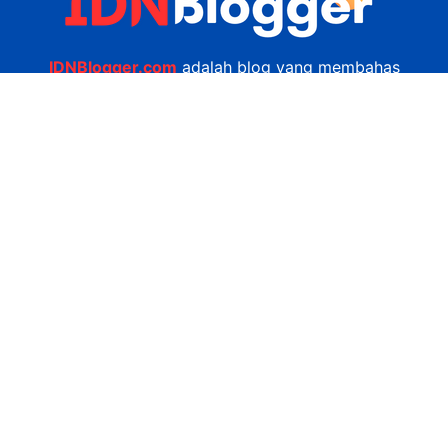
IDNBlogger.com
adalah blog yang membahas
berbagai informasi menarik yang ada di Indonesia
seputar wisata, kuliner, teknologi, gadget, bisnis,
kesehatan tips dan lain-lain.
Navigasi
Jasa Bikin Website
Kerjasama
Privacy Policy
Hubungi Kami
admin@idnblogger.com
0856 7952 247
Facebook
Twitter
YouTube
© 2026
IDNblogger.com
dibuat oleh
Ngulik.web.id