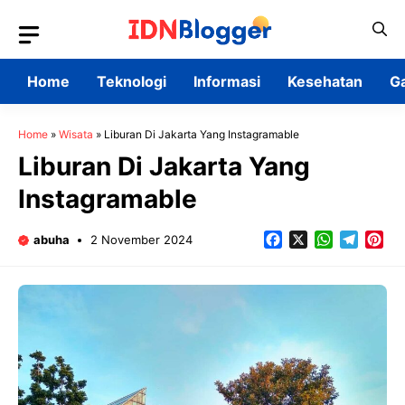
Skip
to
content
Home
Teknologi
Informasi
Kesehatan
G
Home
»
Wisata
»
Liburan Di Jakarta Yang Instagramable
Liburan Di Jakarta Yang
Instagramable
Facebook
X
WhatsApp
Teleg
Pin
abuha
2 November 2024