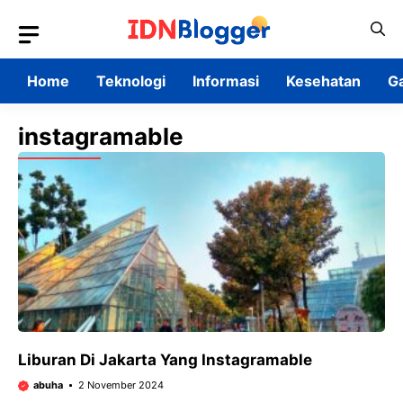
Skip
to
content
Home
Teknologi
Informasi
Kesehatan
G
instagramable
Liburan Di Jakarta Yang Instagramable
abuha
2 November 2024