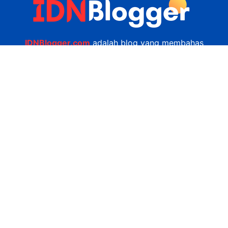
IDNBlogger.com
adalah blog yang membahas
berbagai informasi menarik yang ada di Indonesia
seputar wisata, kuliner, teknologi, gadget, bisnis,
kesehatan tips dan lain-lain.
Navigasi
Jasa Bikin Website
Kerjasama
Privacy Policy
Hubungi Kami
admin@idnblogger.com
0856 7952 247
Facebook
Twitter
YouTube
© 2026
IDNblogger.com
dibuat oleh
Ngulik.web.id