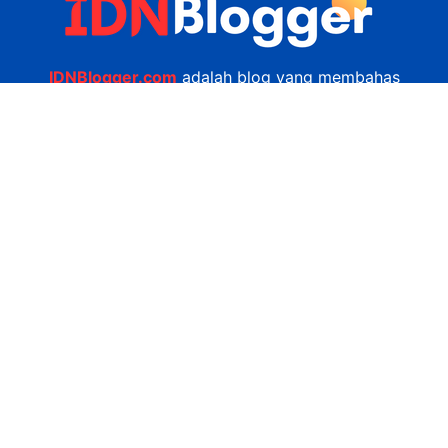
IDNBlogger.com
adalah blog yang membahas
berbagai informasi menarik yang ada di Indonesia
seputar wisata, kuliner, teknologi, gadget, bisnis,
kesehatan tips dan lain-lain.
Navigasi
Jasa Bikin Website
Kerjasama
Privacy Policy
Hubungi Kami
admin@idnblogger.com
0856 7952 247
Facebook
Twitter
YouTube
© 2026
IDNblogger.com
dibuat oleh
Ngulik.web.id