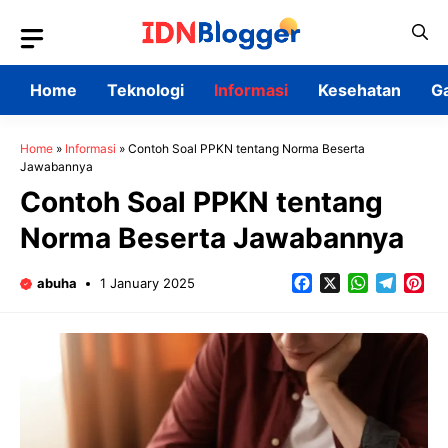
Skip
to
content
Home
Teknologi
Informasi
Kesehatan
G
Home
»
Informasi
»
Contoh Soal PPKN tentang Norma Beserta
Jawabannya
Contoh Soal PPKN tentang
Norma Beserta Jawabannya
Facebook
X
WhatsApp
Teleg
Pin
abuha
1 January 2025