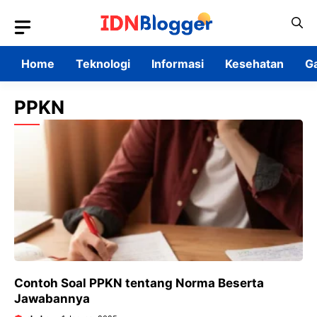
Skip
to
content
Home
Teknologi
Informasi
Kesehatan
G
PPKN
Contoh Soal PPKN tentang Norma Beserta
Jawabannya