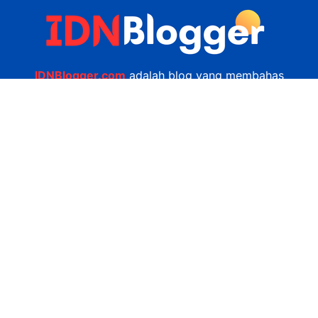
IDNBlogger.com
adalah blog yang membahas
berbagai informasi menarik yang ada di Indonesia
seputar wisata, kuliner, teknologi, gadget, bisnis,
kesehatan tips dan lain-lain.
Navigasi
Jasa Bikin Website
Kerjasama
Privacy Policy
Hubungi Kami
admin@idnblogger.com
0856 7952 247
Facebook
Twitter
YouTube
© 2026
IDNblogger.com
dibuat oleh
Ngulik.web.id