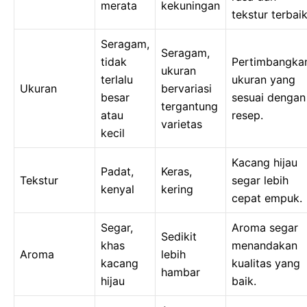
merata
kekuningan
tekstur terbaik
Seragam,
Seragam,
tidak
Pertimbangka
ukuran
terlalu
ukuran yang
Ukuran
bervariasi
besar
sesuai dengan
tergantung
atau
resep.
varietas
kecil
Kacang hijau
Padat,
Keras,
Tekstur
segar lebih
kenyal
kering
cepat empuk.
Segar,
Aroma segar
Sedikit
khas
menandakan
Aroma
lebih
kacang
kualitas yang
hambar
hijau
baik.