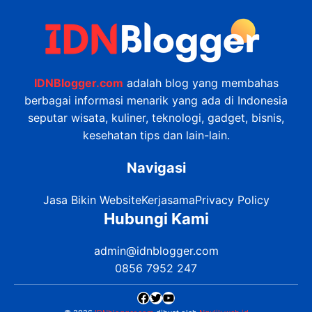
IDNBlogger.com
adalah blog yang membahas
berbagai informasi menarik yang ada di Indonesia
seputar wisata, kuliner, teknologi, gadget, bisnis,
kesehatan tips dan lain-lain.
Navigasi
Jasa Bikin Website
Kerjasama
Privacy Policy
Hubungi Kami
admin@idnblogger.com
0856 7952 247
Facebook
Twitter
YouTube