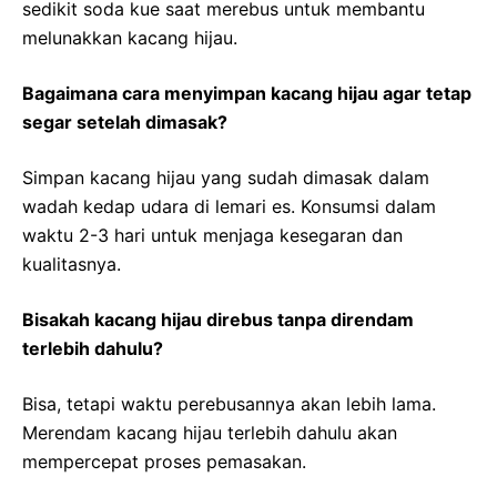
sedikit soda kue saat merebus untuk membantu
melunakkan kacang hijau.
Bagaimana cara menyimpan kacang hijau agar tetap
segar setelah dimasak?
Simpan kacang hijau yang sudah dimasak dalam
wadah kedap udara di lemari es. Konsumsi dalam
waktu 2-3 hari untuk menjaga kesegaran dan
kualitasnya.
Bisakah kacang hijau direbus tanpa direndam
terlebih dahulu?
Bisa, tetapi waktu perebusannya akan lebih lama.
Merendam kacang hijau terlebih dahulu akan
mempercepat proses pemasakan.