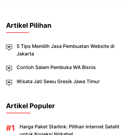
Artikel Pilihan
5 Tips Memilih Jasa Pembuatan Website di
Jakarta
Contoh Salam Pembuka WA Bisnis
Wisata Jati Sewu Gresik Jawa Timur
Artikel Populer
Harga Paket Starlink: Pilihan Internet Satelit
untuk Koneksi Nirkabel