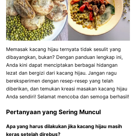
Memasak kacang hijau ternyata tidak sesulit yang
dibayangkan, bukan? Dengan panduan lengkap ini,
Anda kini dapat menciptakan berbagai hidangan
lezat dan bergizi dari kacang hijau. Jangan ragu
bereksperimen dengan resep-resep yang telah
diberikan, dan temukan kreasi masakan kacang hijau
Anda sendiri! Selamat mencoba dan semoga berhasil!
Pertanyaan yang Sering Muncul
Apa yang harus dilakukan jika kacang hijau masih
keras setelah direbus?