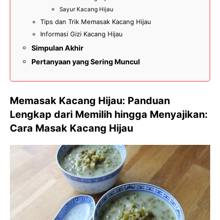
Sayur Kacang Hijau
Tips dan Trik Memasak Kacang Hijau
Informasi Gizi Kacang Hijau
Simpulan Akhir
Pertanyaan yang Sering Muncul
Memasak Kacang Hijau: Panduan
Lengkap dari Memilih hingga Menyajikan:
Cara Masak Kacang Hijau