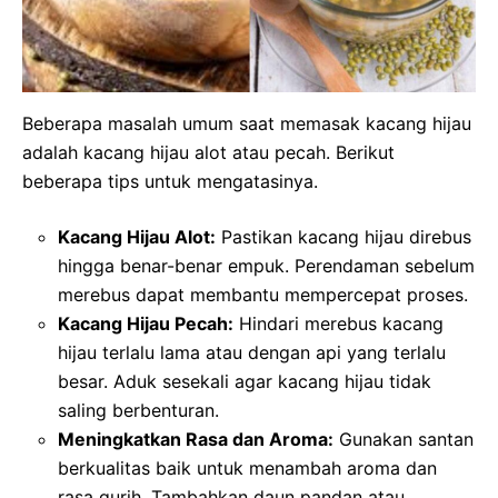
Beberapa masalah umum saat memasak kacang hijau
adalah kacang hijau alot atau pecah. Berikut
beberapa tips untuk mengatasinya.
Kacang Hijau Alot:
Pastikan kacang hijau direbus
hingga benar-benar empuk. Perendaman sebelum
merebus dapat membantu mempercepat proses.
Kacang Hijau Pecah:
Hindari merebus kacang
hijau terlalu lama atau dengan api yang terlalu
besar. Aduk sesekali agar kacang hijau tidak
saling berbenturan.
Meningkatkan Rasa dan Aroma:
Gunakan santan
berkualitas baik untuk menambah aroma dan
rasa gurih. Tambahkan daun pandan atau