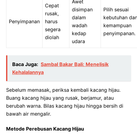
Awet
Cepat
disimpan
Pilih sesuai
rusak,
dalam
kebutuhan da
Penyimpanan
harus
wadah
kemampuan
segera
kedap
penyimpanan.
diolah
udara
Baca Juga:
Sambal Bakar Bali: Menelisik
Kehalalannya
Sebelum memasak, periksa kembali kacang hijau.
Buang kacang hijau yang rusak, berjamur, atau
berubah warna. Bilas kacang hijau hingga bersih di
bawah air mengalir.
Metode Perebusan Kacang Hijau