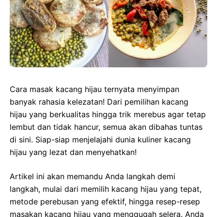
Cara masak kacang hijau ternyata menyimpan
banyak rahasia kelezatan! Dari pemilihan kacang
hijau yang berkualitas hingga trik merebus agar tetap
lembut dan tidak hancur, semua akan dibahas tuntas
di sini. Siap-siap menjelajahi dunia kuliner kacang
hijau yang lezat dan menyehatkan!
Artikel ini akan memandu Anda langkah demi
langkah, mulai dari memilih kacang hijau yang tepat,
metode perebusan yang efektif, hingga resep-resep
masakan kacang hijau yang menggugah selera. Anda