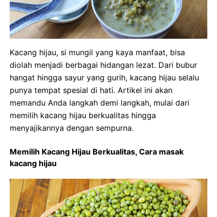
Kacang hijau, si mungil yang kaya manfaat, bisa
diolah menjadi berbagai hidangan lezat. Dari bubur
hangat hingga sayur yang gurih, kacang hijau selalu
punya tempat spesial di hati. Artikel ini akan
memandu Anda langkah demi langkah, mulai dari
memilih kacang hijau berkualitas hingga
menyajikannya dengan sempurna.
Memilih Kacang Hijau Berkualitas, Cara masak
kacang hijau