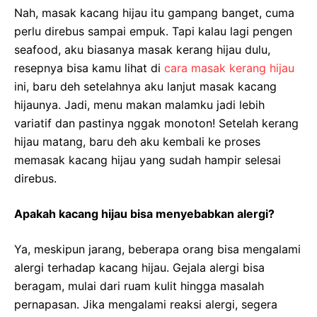
Nah, masak kacang hijau itu gampang banget, cuma
perlu direbus sampai empuk. Tapi kalau lagi pengen
seafood, aku biasanya masak kerang hijau dulu,
resepnya bisa kamu lihat di
cara masak kerang hijau
ini, baru deh setelahnya aku lanjut masak kacang
hijaunya. Jadi, menu makan malamku jadi lebih
variatif dan pastinya nggak monoton! Setelah kerang
hijau matang, baru deh aku kembali ke proses
memasak kacang hijau yang sudah hampir selesai
direbus.
Apakah kacang hijau bisa menyebabkan alergi?
Ya, meskipun jarang, beberapa orang bisa mengalami
alergi terhadap kacang hijau. Gejala alergi bisa
beragam, mulai dari ruam kulit hingga masalah
pernapasan. Jika mengalami reaksi alergi, segera