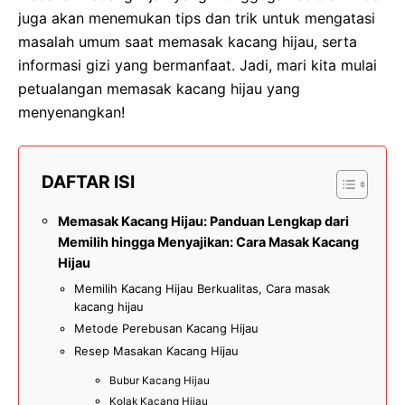
juga akan menemukan tips dan trik untuk mengatasi
masalah umum saat memasak kacang hijau, serta
informasi gizi yang bermanfaat. Jadi, mari kita mulai
petualangan memasak kacang hijau yang
menyenangkan!
DAFTAR ISI
Memasak Kacang Hijau: Panduan Lengkap dari
Memilih hingga Menyajikan: Cara Masak Kacang
Hijau
Memilih Kacang Hijau Berkualitas, Cara masak
kacang hijau
Metode Perebusan Kacang Hijau
Resep Masakan Kacang Hijau
Bubur Kacang Hijau
Kolak Kacang Hijau