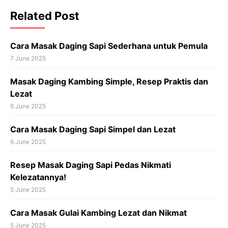
Related Post
Cara Masak Daging Sapi Sederhana untuk Pemula
7 June 2025
Masak Daging Kambing Simple, Resep Praktis dan
Lezat
6 June 2025
Cara Masak Daging Sapi Simpel dan Lezat
6 June 2025
Resep Masak Daging Sapi Pedas Nikmati
Kelezatannya!
5 June 2025
Cara Masak Gulai Kambing Lezat dan Nikmat
5 June 2025