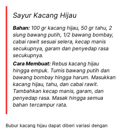
Sayur Kacang Hijau
Bahan:
100 gr kacang hijau, 50 gr tahu, 2
siung bawang putih, 1/2 bawang bombay,
cabai rawit sesuai selera, kecap manis
secukupnya, garam dan penyedap rasa
secukupnya.
Cara Membuat:
Rebus kacang hijau
hingga empuk. Tumis bawang putih dan
bawang bombay hingga harum. Masukkan
kacang hijau, tahu, dan cabai rawit.
Tambahkan kecap manis, garam, dan
penyedap rasa. Masak hingga semua
bahan tercampur rata.
Bubur kacang hijau dapat diberi variasi dengan