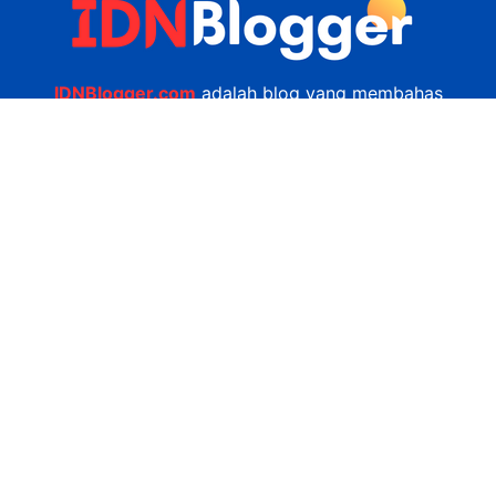
IDNBlogger.com
adalah blog yang membahas
berbagai informasi menarik yang ada di Indonesia
seputar wisata, kuliner, teknologi, gadget, bisnis,
kesehatan tips dan lain-lain.
Navigasi
Jasa Bikin Website
Kerjasama
Privacy Policy
Hubungi Kami
admin@idnblogger.com
0856 7952 247
Facebook
Twitter
YouTube
© 2026
IDNblogger.com
dibuat oleh
Ngulik.web.id