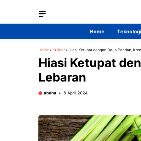
Skip
to
content
Home
Teknolog
Home
»
Kuliner
»
Hiasi Ketupat dengan Daun Pandan, Kreas
Hiasi Ketupat de
Lebaran
abuha
8 April 2024