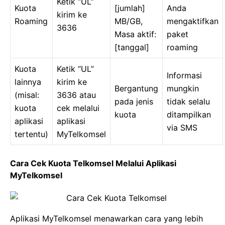
Ketik “UL”
Kuota
[jumlah]
Anda
kirim ke
Roaming
MB/GB,
mengaktifkan
3636
Masa aktif:
paket
[tanggal]
roaming
Kuota
Ketik “UL”
Informasi
lainnya
kirim ke
Bergantung
mungkin
(misal:
3636 atau
pada jenis
tidak selalu
kuota
cek melalui
kuota
ditampilkan
aplikasi
aplikasi
via SMS
tertentu)
MyTelkomsel
Cara Cek Kuota Telkomsel Melalui Aplikasi
MyTelkomsel
Aplikasi MyTelkomsel menawarkan cara yang lebih