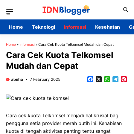
Skip
to
content
Home
Teknologi
Informasi
Kesehatan
G
Home
»
Informasi
»
Cara Cek Kuota Telkomsel Mudah dan Cepat
Cara Cek Kuota Telkomsel
Mudah dan Cepat
Facebook
X
WhatsApp
Teleg
Pin
abuha
7 February 2025
Cara cek kuota Telkomsel menjadi hal krusial bagi
pengguna setia provider merah putih ini. Kehabisan
kuota di tengah aktivitas penting tentu sangat