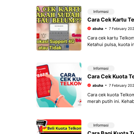
Informasi
Cara Cek Kartu Te
abuha
7 February 20
Cara cek kartu Telkom
Ketahui pulsa, kuota
cepat melalui beberap
Informasi
Cara Cek Kuota T
abuha
7 February 20
Cara cek kuota Telkom
merah putih ini. Kehab
menyebalkan, bukan?
Informasi
Cara Bagi Kuota 