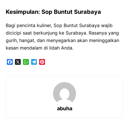
Kesimpulan: Sop Buntut Surabaya
Bagi pencinta kuliner, Sop Buntut Surabaya wajib
dicicipi saat berkunjung ke Surabaya. Rasanya yang
gurih, hangat, dan menyegarkan akan meninggalkan
kesan mendalam di lidah Anda.
F
X
W
T
P
a
h
e
i
c
a
l
n
e
t
e
t
b
s
g
e
o
A
r
r
o
p
a
e
k
p
m
s
t
abuha