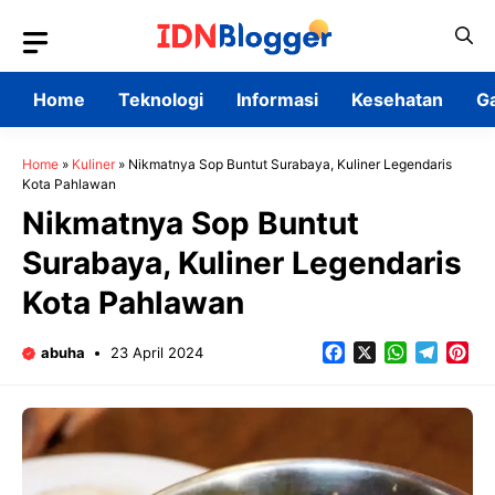
Skip
to
content
Home
Teknologi
Informasi
Kesehatan
G
Home
»
Kuliner
»
Nikmatnya Sop Buntut Surabaya, Kuliner Legendaris
Kota Pahlawan
Nikmatnya Sop Buntut
Surabaya, Kuliner Legendaris
Kota Pahlawan
Facebook
X
WhatsApp
Teleg
Pin
abuha
23 April 2024