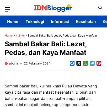
Skip
to
content
Home
Teknologi
Informasi
Kesehatan
G
Home
»
Kuliner
»
Sambal Bakar Bali: Lezat, Pedas, dan Kaya Manfaat
Sambal Bakar Bali: Lezat,
Pedas, dan Kaya Manfaat
Facebook
X
WhatsApp
Teleg
Pin
abuha
22 February 2024
Sambal bakar bali, kuliner khas Pulau Dewata yang
kaya cita rasa dan manfaat kesehatan. Dibuat dari
bahan-bahan segar dan rempah-rempah pilihan,
sambal ini menjadi pelengkap sempurna untuk