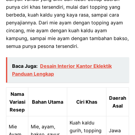
punya ciri khas tersendiri, mulai dari topping yang
berbeda, kuah kaldu yang kaya rasa, sampai cara
penyajiannya. Dari mie ayam dengan topping ayam
cincang, mie ayam dengan kuah kaldu ayam
kampung, sampai mie ayam dengan tambahan bakso,
semua punya pesona tersendiri.
Baca Juga:
Desain Interior Kantor Eklektik
Panduan Lengkap
Nama
Daerah
Variasi
Bahan Utama
Ciri Khas
Asal
Resep
Kuah kaldu
Mie
Mie, ayam,
gurih, topping
Jawa
Ayam
bakso, sayur,