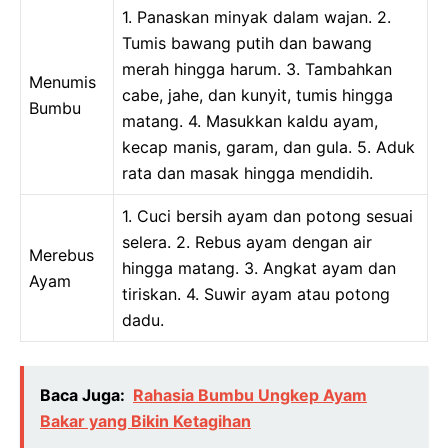
1. Panaskan minyak dalam wajan. 2.
Tumis bawang putih dan bawang
merah hingga harum. 3. Tambahkan
Menumis
cabe, jahe, dan kunyit, tumis hingga
Bumbu
matang. 4. Masukkan kaldu ayam,
kecap manis, garam, dan gula. 5. Aduk
rata dan masak hingga mendidih.
1. Cuci bersih ayam dan potong sesuai
selera. 2. Rebus ayam dengan air
Merebus
hingga matang. 3. Angkat ayam dan
Ayam
tiriskan. 4. Suwir ayam atau potong
dadu.
Baca Juga:
Rahasia Bumbu Ungkep Ayam
Bakar yang Bikin Ketagihan