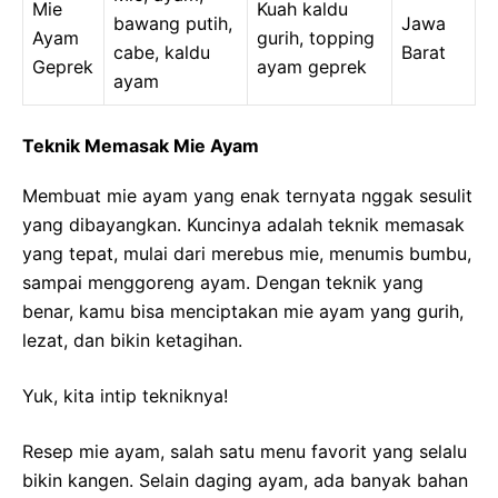
Mie
Kuah kaldu
bawang putih,
Jawa
Ayam
gurih, topping
cabe, kaldu
Barat
Geprek
ayam geprek
ayam
Teknik Memasak Mie Ayam
Membuat mie ayam yang enak ternyata nggak sesulit
yang dibayangkan. Kuncinya adalah teknik memasak
yang tepat, mulai dari merebus mie, menumis bumbu,
sampai menggoreng ayam. Dengan teknik yang
benar, kamu bisa menciptakan mie ayam yang gurih,
lezat, dan bikin ketagihan.
Yuk, kita intip tekniknya!
Resep mie ayam, salah satu menu favorit yang selalu
bikin kangen. Selain daging ayam, ada banyak bahan