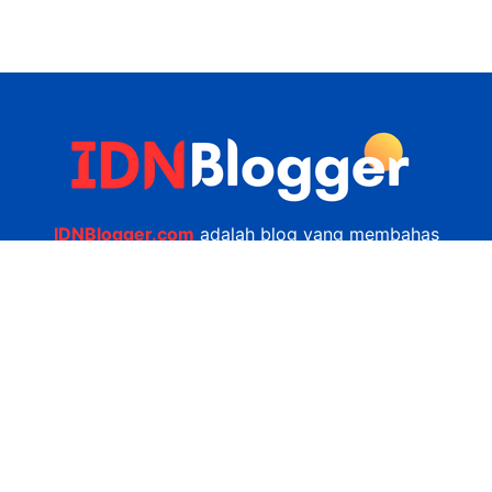
IDNBlogger.com
adalah blog yang membahas
berbagai informasi menarik yang ada di Indonesia
seputar wisata, kuliner, teknologi, gadget, bisnis,
kesehatan tips dan lain-lain.
Navigasi
Jasa Bikin Website
Kerjasama
Privacy Policy
Hubungi Kami