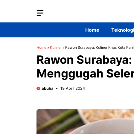
Skip
to
content
Home
Teknolog
Home
»
Kuliner
»
Rawon Surabaya: Kuliner Khas Kota Pa
Rawon Surabaya: 
Menggugah Sele
abuha
19 April 2024