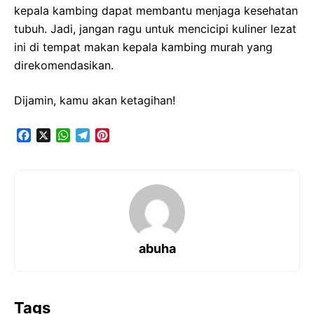
kepala kambing dapat membantu menjaga kesehatan
tubuh. Jadi, jangan ragu untuk mencicipi kuliner lezat
ini di tempat makan kepala kambing murah yang
direkomendasikan.
Dijamin, kamu akan ketagihan!
F
X
W
T
P
a
h
e
i
c
a
l
n
e
t
e
t
b
s
g
e
o
A
r
r
o
p
a
e
k
p
m
s
t
abuha
Tags