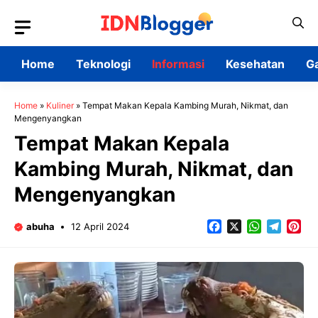
Skip
to
content
Home
Teknologi
Informasi
Kesehatan
G
Home
»
Kuliner
»
Tempat Makan Kepala Kambing Murah, Nikmat, dan
Mengenyangkan
Tempat Makan Kepala
Kambing Murah, Nikmat, dan
Mengenyangkan
Facebook
X
WhatsApp
Teleg
Pin
abuha
12 April 2024