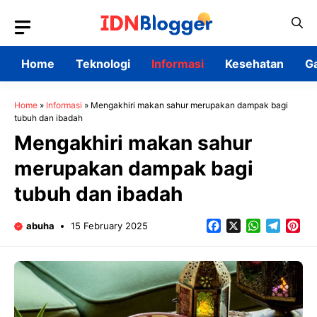
Skip
to
content
Home
Teknologi
Informasi
Kesehatan
G
Home
»
Informasi
»
Mengakhiri makan sahur merupakan dampak bagi
tubuh dan ibadah
Mengakhiri makan sahur
merupakan dampak bagi
tubuh dan ibadah
Facebook
X
WhatsApp
Teleg
Pin
abuha
15 February 2025