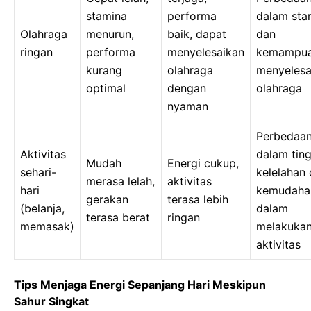
stamina
performa
dalam sta
Olahraga
menurun,
baik, dapat
dan
ringan
performa
menyelesaikan
kemampu
kurang
olahraga
menyelesa
optimal
dengan
olahraga
nyaman
Perbedaa
Aktivitas
dalam tin
Mudah
Energi cukup,
sehari-
kelelahan
merasa lelah,
aktivitas
hari
kemudaha
gerakan
terasa lebih
(belanja,
dalam
terasa berat
ringan
memasak)
melakuka
aktivitas
Tips Menjaga Energi Sepanjang Hari Meskipun
Sahur Singkat