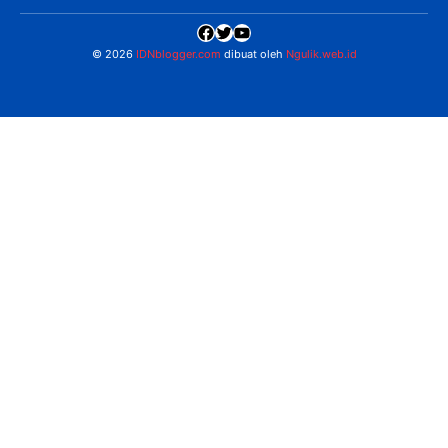
Facebook
Twitter
YouTube
© 2026
IDNblogger.com
dibuat oleh
Ngulik.web.id