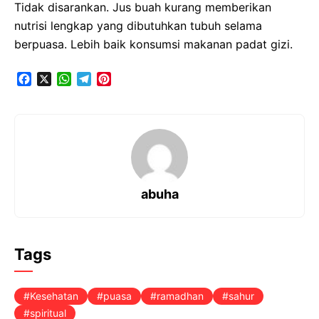
Tidak disarankan. Jus buah kurang memberikan
nutrisi lengkap yang dibutuhkan tubuh selama
berpuasa. Lebih baik konsumsi makanan padat gizi.
F
X
W
T
P
a
h
e
i
c
a
l
n
e
t
e
t
b
s
g
e
o
A
r
r
o
p
a
e
k
p
m
s
t
abuha
Tags
Kesehatan
puasa
ramadhan
sahur
spiritual