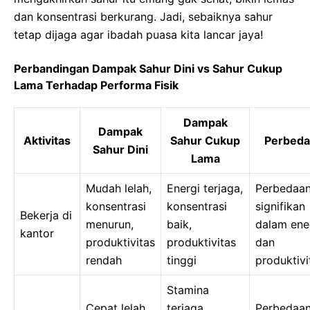
dan konsentrasi berkurang. Jadi, sebaiknya sahur
tetap dijaga agar ibadah puasa kita lancar jaya!
Perbandingan Dampak Sahur Dini vs Sahur Cukup
Lama Terhadap Performa Fisik
Dampak
Dampak
Aktivitas
Sahur Cukup
Perbed
Sahur Dini
Lama
Mudah lelah,
Energi terjaga,
Perbedaa
konsentrasi
konsentrasi
signifikan
Bekerja di
menurun,
baik,
dalam ene
kantor
produktivitas
produktivitas
dan
rendah
tinggi
produktivi
Stamina
Cepat lelah,
terjaga,
Perbedaa