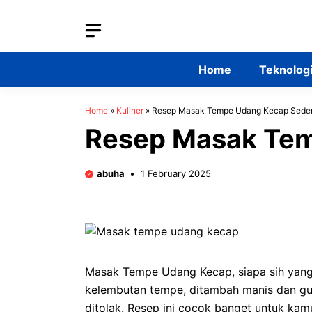
Skip
to
content
Home
Teknolog
Home
»
Kuliner
»
Resep Masak Tempe Udang Kecap Sede
Resep Masak Te
abuha
1 February 2025
Masak Tempe Udang Kecap, siapa sih yan
kelembutan tempe, ditambah manis dan gur
ditolak. Resep ini cocok banget untuk kam