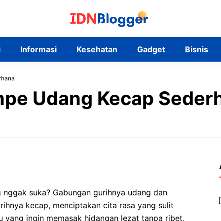
i
Informasi
Kesehatan
Gadget
Bisnis
rhana
mpe Udang Kecap Seder
g nggak suka? Gabungan gurihnya udang dan
ihnya kecap, menciptakan cita rasa yang sulit
u yang ingin memasak hidangan lezat tanpa ribet,