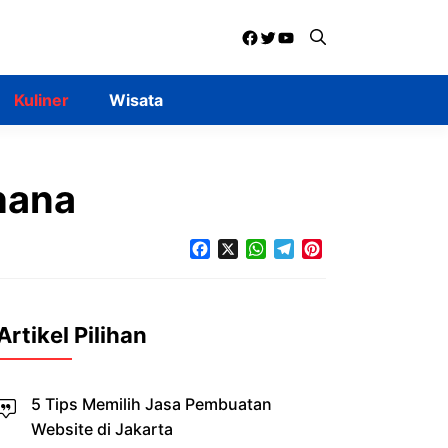
Facebook
Twitter
YouTube
Kuliner
Wisata
hana
Facebook
X
WhatsApp
Telegram
Pinterest
Artikel Pilihan
5 Tips Memilih Jasa Pembuatan
Website di Jakarta